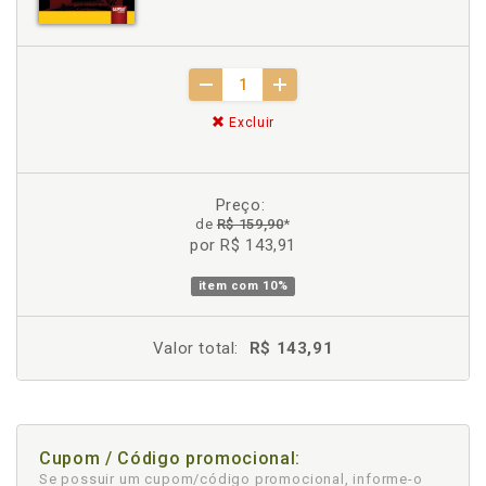
Excluir
Preço:
de
R$ 159,90
*
por R$ 143,91
item com
10%
Valor total:
R$ 143,91
Cupom / Código promocional:
Se possuir um cupom/código promocional, informe-o