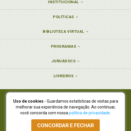
INSTITUCIONAL
POLÍTICAS
BIBLIOTECA VIRTUAL
PROGRAMAS
JURUÁDOCS
LIVREIROS
Uso de cookies
- Guardamos estatísticas de visitas para
Juruá Editora Ltda., CNPJ 77.535.508/0001-19
melhorar sua experiência de navegação. Ao continuar,
Juruá Informática Ltda., CNPJ 01.701.561/0001-80
você concorda com nossa
política de privacidade
.
NOVO ENDEREÇO:
R. Flávio Dallegrave, 7665, São Lourenço |
Curitiba - Paraná - CEP 82210-310
CONCORDAR E FECHAR
Atendimento: (41) 4009-3900
|
Vendas Atacado: (41) 4009-3939
|