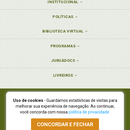
INSTITUCIONAL
POLÍTICAS
BIBLIOTECA VIRTUAL
PROGRAMAS
JURUÁDOCS
LIVREIROS
Uso de cookies
- Guardamos estatísticas de visitas para
Juruá Editora Ltda., CNPJ 77.535.508/0001-19
melhorar sua experiência de navegação. Ao continuar,
Juruá Informática Ltda., CNPJ 01.701.561/0001-80
você concorda com nossa
política de privacidade
.
NOVO ENDEREÇO:
R. Flávio Dallegrave, 7665, São Lourenço |
Curitiba - Paraná - CEP 82210-310
CONCORDAR E FECHAR
Atendimento: (41) 4009-3900
|
Vendas Atacado: (41) 4009-3939
|