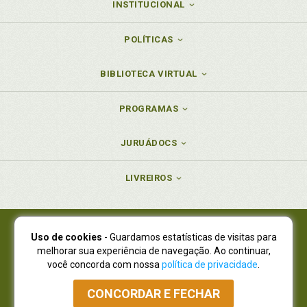
INSTITUCIONAL
POLÍTICAS
BIBLIOTECA VIRTUAL
PROGRAMAS
JURUÁDOCS
LIVREIROS
Uso de cookies
- Guardamos estatísticas de visitas para
Juruá Editora Ltda., CNPJ 77.535.508/0001-19
melhorar sua experiência de navegação. Ao continuar,
Juruá Informática Ltda., CNPJ 01.701.561/0001-80
você concorda com nossa
política de privacidade
.
NOVO ENDEREÇO:
R. Flávio Dallegrave, 7665, São Lourenço |
Curitiba - Paraná - CEP 82210-310
CONCORDAR E FECHAR
Atendimento: (41) 4009-3900
|
Vendas Atacado: (41) 4009-3939
|