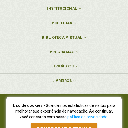
INSTITUCIONAL
POLÍTICAS
BIBLIOTECA VIRTUAL
PROGRAMAS
JURUÁDOCS
LIVREIROS
Uso de cookies
- Guardamos estatísticas de visitas para
Juruá Editora Ltda., CNPJ 77.535.508/0001-19
melhorar sua experiência de navegação. Ao continuar,
Juruá Informática Ltda., CNPJ 01.701.561/0001-80
você concorda com nossa
política de privacidade
.
NOVO ENDEREÇO:
R. Flávio Dallegrave, 7665, São Lourenço |
Curitiba - Paraná - CEP 82210-310