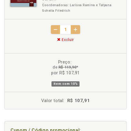
Coordenadoras: Larissa Ramina e Tatyana
Scheila Friedrich
Excluir
Preço:
de
R$ 119,90
*
por R$ 107,91
item com
10%
Valor total:
R$ 107,91
Cupom / Código promocional: