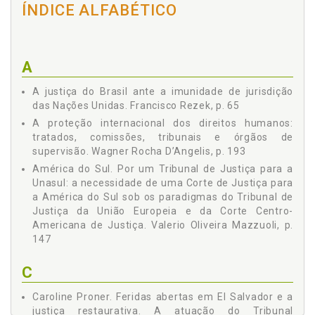
ÍNDICE ALFABÉTICO
NOS TERRITÓRIOS PALESTINOS OCUPADOS (PARECER
CONSULTIVO DA CORTE INTERNACIONAL DE JUSTIÇA DE
09.07.2004) - Salem H. Nasser, p. 121
POR UM TRIBUNAL DE JUSTIÇA PARA A UNASUL: A
NECESSIDADE DE UMA CORTE DE JUSTIÇA PARA A
A
AMÉRICA DO SUL SOB OS PARADIGMAS DO TRIBUNAL DE
JUSTIÇA DA UNIÃO EUROPEIA E DA CORTE CENTRO-
A justiça do Brasil ante a imunidade de jurisdição
AMERICANA DE JUSTIÇA - Valerio de Oliveira Mazzuoli, p.
das Nações Unidas. Francisco Rezek, p. 65
147
A proteção internacional dos direitos humanos:
A PROTEÇÃO INTERNACIONAL DOS DIREITOS HUMANOS:
tratados, comissões, tribunais e órgãos de
TRATADOS, COMISSÕES, TRIBUNAIS E ÓRGÃOS DE
supervisão. Wagner Rocha D’Angelis, p. 193
SUPERVISÃO - Wagner Rocha D’Angelis, p. 193
América do Sul. Por um Tribunal de Justiça para a
Unasul: a necessidade de uma Corte de Justiça para
a América do Sul sob os paradigmas do Tribunal de
Justiça da União Europeia e da Corte Centro-
Americana de Justiça. Valerio Oliveira Mazzuoli, p.
147
C
Caroline Proner. Feridas abertas em El Salvador e a
justiça restaurativa. A atuação do Tribunal