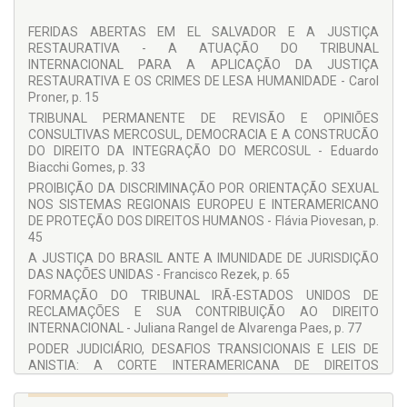
FERIDAS ABERTAS EM EL SALVADOR E A JUSTIÇA
COLABORADORES:
RESTAURATIVA - A ATUAÇÃO DO TRIBUNAL
Carol Proner
INTERNACIONAL PARA A APLICAÇÃO DA JUSTIÇA
RESTAURATIVA E OS CRIMES DE LESA HUMANIDADE - Carol
Eduardo Biacchi Gomes
Proner, p. 15
Flávia Piovesan
TRIBUNAL PERMANENTE DE REVISÃO E OPINIÕES
CONSULTIVAS MERCOSUL, DEMOCRACIA E A CONSTRUCÃO
Francisco Rezek
DO DIREITO DA INTEGRAÇÃO DO MERCOSUL - Eduardo
Juliana Rangel de Alvarenga Paes
Biacchi Gomes, p. 33
PROIBIÇÃO DA DISCRIMINAÇÃO POR ORIENTAÇÃO SEXUAL
Roberto de Figueiredo Caldas
NOS SISTEMAS REGIONAIS EUROPEU E INTERAMERICANO
Salem H. Nasser
DE PROTEÇÃO DOS DIREITOS HUMANOS - Flávia Piovesan, p.
45
Valerio de Oliveira Mazzuoli
A JUSTIÇA DO BRASIL ANTE A IMUNIDADE DE JURISDIÇÃO
Wagner Rocha D'Angelis
DAS NAÇÕES UNIDAS - Francisco Rezek, p. 65
FORMAÇÃO DO TRIBUNAL IRÃ-ESTADOS UNIDOS DE
RECLAMAÇÕES E SUA CONTRIBUIÇÃO AO DIREITO
INTERNACIONAL - Juliana Rangel de Alvarenga Paes, p. 77
PODER JUDICIÁRIO, DESAFIOS TRANSICIONAIS E LEIS DE
ANISTIA: A CORTE INTERAMERICANA DE DIREITOS
HUMANOS - Roberto de Figueiredo Caldas, p. 97
CONSEQUÊNCIAS JURÍDICAS DA EDIFICAÇÃO DE UM MURO