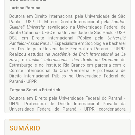
titular do Centro Universitário de Brasília
Larissa Ramina
Doutora em Direito Internacional pela Universidade de São
Paulo - USP. LL. M. em Direito Internacional pela
London
Guildhall University
, revalidado na Universidade Federal de
Santa Catarina - UFSC e na Universidade de São Paulo - USP.
DSU em Direito Internacional Público pela
Université
Panthéon-Assas Paris II
. Especialista em Sociologia e bacharel
em Direito pela Universidade Federal do Paraná - UFPR.
Realizou estudos na
Académie de Droit International de La
Haye,
no
Institut International des Droits de l'Homme
de
Estrasburgo e no Instituto Rio Branco em parceria com o
Comitê Internacional da Cruz Vermelha. É professora de
Direito Internacional Público na Universidade Federal do
Paraná - UFPR.
Tatyana Scheila Friedrich
Doutora em Direito pela Universidade Federal do Paraná -
UFPR. Professora de Direito Internacional Privado da
Universidade Federal do Paraná - UFPR; coordenadora
acadêmica do grupo de pesquisa NUPESUL/ UFPR - Núcleo
de Pesquisa em Direito Público do Mercosul - Universidade
Federal do Paraná. É autora de diversos livros e artigos sobre
SUMÁRIO
Direito Internacional.