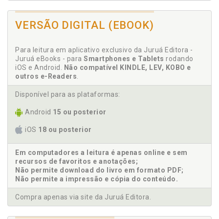
Internacional para a aplicação da justiça
restaurativa e os crimes de lesa humanidade, p. 15
VERSÃO DIGITAL (EBOOK)
Comissões. A proteção internacional dos direitos
humanos: tratados, comissões, tribunais e órgãos de
supervisão. Wagner Rocha D’Angelis, p. 193
Para leitura em aplicativo exclusivo da Juruá Editora -
Juruá eBooks - para
Smartphones e Tablets
rodando
Consequências jurídicas da edificação de um muro
iOS e Android.
Não compatível KINDLE, LEV, KOBO e
nos territórios palestinos ocupados (parecer
outros e-Readers
.
consultivo da corte internacional de justiça de
09.07.2004). Salem H. Nasser, p. 121
Disponível para as plataformas:
Corte Centro-Americana de Justiça. Por um Tribunal
de Justiça para a Unasul: a necessidade de uma
Android
15 ou posterior
Corte de Justiça para a América do Sul sob os
iOS
18 ou posterior
paradigmas do Tribunal de Justiça da União
Europeia e da Corte Centro-Americana de Justiça.
Valerio Oliveira Ma, p. 147
Em computadores a leitura é apenas online e sem
recursos de favoritos e anotações;
Corte de Justiça. Por um Tribunal de Justiça para a
Não permite download do livro em formato PDF;
Unasul: a necessidade de uma Corte de Justiça para
Não permite a impressão e cópia do conteúdo.
a América do Sul sob os paradigmas do Tribunal de
Justiça da União Europeia e da Corte Centro-
Compra apenas via site da Juruá Editora.
Americana de Justiça. Valerio Oliveira Mazzuoli, p.
147