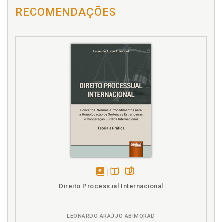
Corte Interamericana de Direitos Humanos. Poder
RECOMENDAÇÕES
Judiciário, desafios transicionais e leis de anistia: a
corte interamericana de direitos humanos. Roberto
de Figueiredo Caldas, p. 97
Corte Internacional de Justiça. Consequências
jurídicas da edificação de um muro nos territórios
palestinos ocupados (parecer consultivo da corte
internacional de justiça de 09.07.2004). Salem H.
Nasser, p. 121
Crimes de lesa humanidade. Feridas abertas em El
Salvador e a justiça restaurativa. A atuação do
Tribunal Internacional para a aplicação da justiça
restaurativa e os crimes de lesa humanidade. Carol
Proner, p. 15
D
Democracia. Tribunal permanente de revisão e
disponível
Disponível
páginas
Direito Processual Internacional
opiniões consultivas Mercosul, democracia e a
em
na
construção do direito da integração do Mercosul.
eBook
B.V.
Eduardo Biacchi Gomes, p. 33
LEONARDO ARAÚJO ABIMORAD