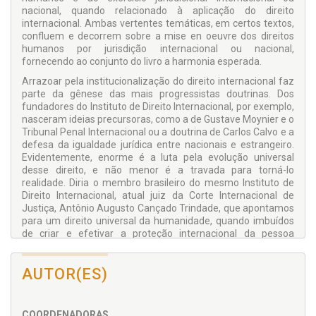
nacional, quando relacionado à aplicação do direito
internacional. Ambas vertentes temáticas, em certos textos,
confluem e decorrem sobre a mise en oeuvre dos direitos
humanos por jurisdição internacional ou nacional,
fornecendo ao conjunto do livro a harmonia esperada.
Arrazoar pela institucionalização do direito internacional faz
parte da gênese das mais progressistas doutrinas. Dos
fundadores do Instituto de Direito Internacional, por exemplo,
nasceram ideias precursoras, como a de Gustave Moynier e o
Tribunal Penal Internacional ou a doutrina de Carlos Calvo e a
defesa da igualdade jurídica entre nacionais e estrangeiro.
Evidentemente, enorme é a luta pela evolução universal
desse direito, e não menor é a travada para torná-lo
realidade. Diria o membro brasileiro do mesmo Instituto de
Direito Internacional, atual juiz da Corte Internacional de
Justiça, Antônio Augusto Cançado Trindade, que apontamos
para um direito universal da humanidade, quando imbuídos
de criar e efetivar a proteção internacional da pessoa
humana e da correlata paz. Essa é a tarefa aqui em curso.
Boa leitura.
AUTOR(ES)
Tarciso Dal Maso Jardim
Consultor legislativo do Senado Federal. Professor
COORDENADORAS