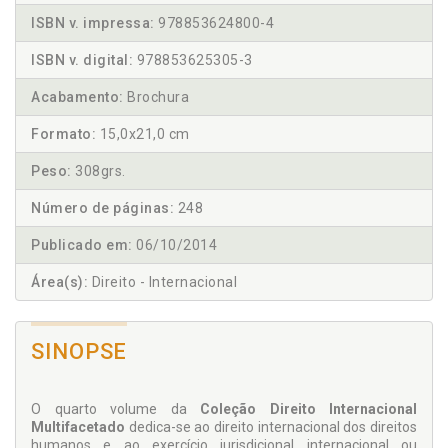
ISBN v. impressa:
978853624800-4
ISBN v. digital:
978853625305-3
Acabamento:
Brochura
Formato:
15,0x21,0 cm
Peso:
308grs.
Número de páginas:
248
Publicado em:
06/10/2014
Área(s):
Direito - Internacional
SINOPSE
O quarto volume da
Coleção Direito Internacional
Multifacetado
dedica-se ao direito internacional dos direitos
humanos e ao exercício jurisdicional internacional ou