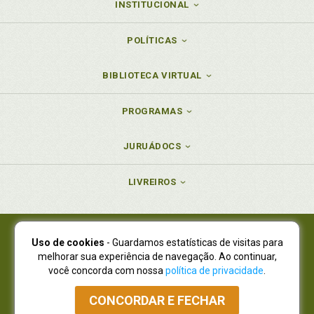
INSTITUCIONAL
POLÍTICAS
BIBLIOTECA VIRTUAL
PROGRAMAS
JURUÁDOCS
LIVREIROS
Uso de cookies
- Guardamos estatísticas de visitas para
Juruá Editora Ltda., CNPJ 77.535.508/0001-19
melhorar sua experiência de navegação. Ao continuar,
Juruá Informática Ltda., CNPJ 01.701.561/0001-80
você concorda com nossa
política de privacidade
.
NOVO ENDEREÇO:
R. Flávio Dallegrave, 7665, São Lourenço |
Curitiba - Paraná - CEP 82210-310
CONCORDAR E FECHAR
Atendimento: (41) 4009-3900
|
Vendas Atacado: (41) 4009-3939
|