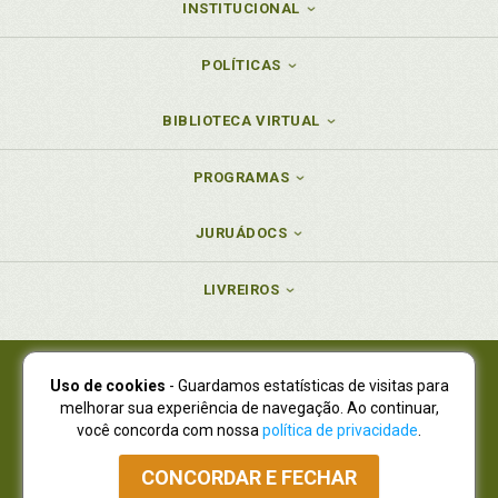
INSTITUCIONAL
POLÍTICAS
BIBLIOTECA VIRTUAL
PROGRAMAS
JURUÁDOCS
LIVREIROS
Uso de cookies
- Guardamos estatísticas de visitas para
Juruá Editora Ltda., CNPJ 77.535.508/0001-19
melhorar sua experiência de navegação. Ao continuar,
Juruá Informática Ltda., CNPJ 01.701.561/0001-80
você concorda com nossa
política de privacidade
.
NOVO ENDEREÇO:
R. Flávio Dallegrave, 7665, São Lourenço |
Curitiba - Paraná - CEP 82210-310
CONCORDAR E FECHAR
Atendimento: (41) 4009-3900
|
Vendas Atacado: (41) 4009-3939
|