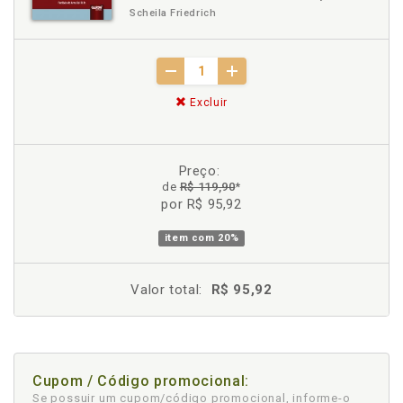
Scheila Friedrich
Excluir
Preço:
de
R$ 119,90
*
por R$ 95,92
item com
20%
Valor total:
R$ 95,92
Cupom / Código promocional:
Se possuir um cupom/código promocional, informe-o