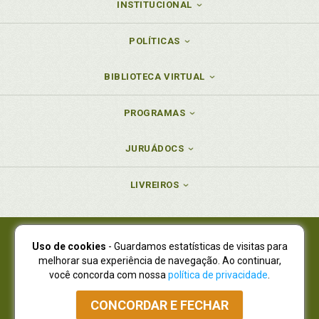
INSTITUCIONAL
POLÍTICAS
BIBLIOTECA VIRTUAL
PROGRAMAS
JURUÁDOCS
LIVREIROS
Uso de cookies
- Guardamos estatísticas de visitas para
Juruá Editora Ltda., CNPJ 77.535.508/0001-19
melhorar sua experiência de navegação. Ao continuar,
Juruá Informática Ltda., CNPJ 01.701.561/0001-80
você concorda com nossa
política de privacidade
.
NOVO ENDEREÇO:
R. Flávio Dallegrave, 7665, São Lourenço |
Curitiba - Paraná - CEP 82210-310
CONCORDAR E FECHAR
Atendimento: (41) 4009-3900
|
Vendas Atacado: (41) 4009-3939
|