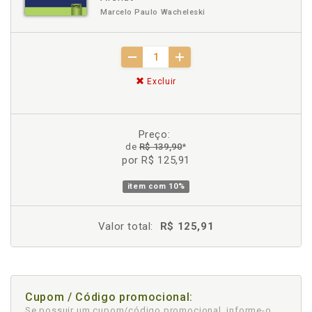
Marcelo Paulo Wacheleski
Excluir
Preço:
de
R$ 139,90
*
por R$ 125,91
item com
10%
Valor total:
R$ 125,91
Cupom / Código promocional:
Se possuir um cupom/código promocional, informe-o