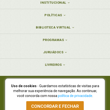
INSTITUCIONAL
POLÍTICAS
BIBLIOTECA VIRTUAL
PROGRAMAS
JURUÁDOCS
LIVREIROS
Uso de cookies
- Guardamos estatísticas de visitas para
Juruá Editora Ltda., CNPJ 77.535.508/0001-19
melhorar sua experiência de navegação. Ao continuar,
Juruá Informática Ltda., CNPJ 01.701.561/0001-80
você concorda com nossa
política de privacidade
.
NOVO ENDEREÇO:
R. Flávio Dallegrave, 7665, São Lourenço |
Curitiba - Paraná - CEP 82210-310
CONCORDAR E FECHAR
Atendimento: (41) 4009-3900
|
Vendas Atacado: (41) 4009-3939
|