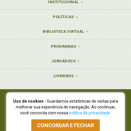
INSTITUCIONAL
POLÍTICAS
BIBLIOTECA VIRTUAL
PROGRAMAS
JURUÁDOCS
LIVREIROS
Uso de cookies
- Guardamos estatísticas de visitas para
Juruá Editora Ltda., CNPJ 77.535.508/0001-19
melhorar sua experiência de navegação. Ao continuar,
Juruá Informática Ltda., CNPJ 01.701.561/0001-80
você concorda com nossa
política de privacidade
.
NOVO ENDEREÇO:
R. Flávio Dallegrave, 7665, São Lourenço |
Curitiba - Paraná - CEP 82210-310
CONCORDAR E FECHAR
Atendimento: (41) 4009-3900
|
Vendas Atacado: (41) 4009-3939
|