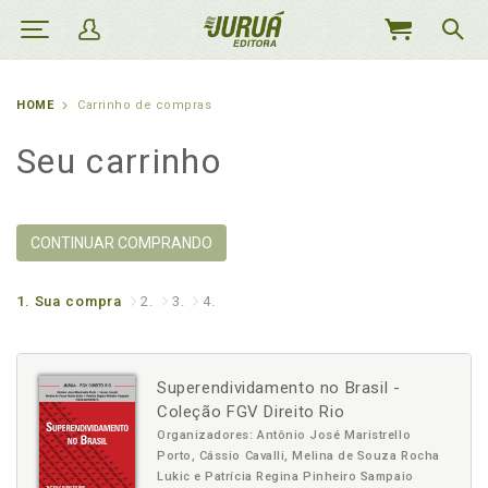
MEU
CARRINHO
HOME
Carrinho de compras
Seu carrinho
CONTINUAR COMPRANDO
1.
Sua compra
2.
3.
4.
Superendividamento no Brasil -
Coleção FGV Direito Rio
Organizadores: Antônio José Maristrello
Porto, Cássio Cavalli, Melina de Souza Rocha
Lukic e Patrícia Regina Pinheiro Sampaio