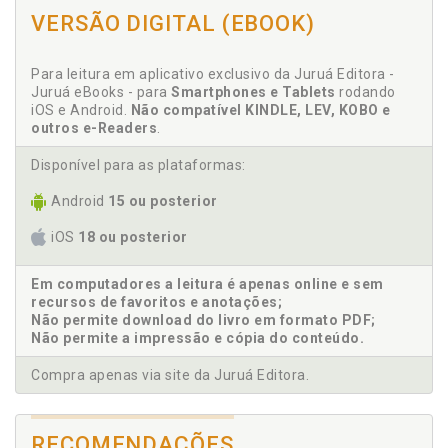
endividamento das famílias. Melina Rocha Lukic, p.
VERSÃO DIGITAL (EBOOK)
167
Cássio Cavalli. Matriz de equivalentes funcionais da
falência pessoal no direito brasileiro. Cássio Cavalli /
Para leitura em aplicativo exclusivo da Juruá Editora -
Rafael Ferreira, p. 113
Juruá eBooks - para
Smartphones e Tablets
rodando
iOS e Android.
Não compatível KINDLE, LEV, KOBO e
Consumidor. O superendividado brasileiro: uma
outros e-Readers
.
análise introdutória e uma nova base de dados.
Antônio José M. Porto / Pedro Henrique Butelli, p. 11
Disponível para as plataformas:
Consumidor. Vivências da comissão de proteção ao
consumidor superendividado da defensoria pública.
Android
15 ou posterior
Alessandra Bentes Teixeira Vivas / Larissa Ellias
iOS
18 ou posterior
Guimarães Davidovich / Patrícia Cardoso Maciel
Tavares, p. 53
Em computadores a leitura é apenas online e sem
recursos de favoritos e anotações;
D
Não permite download do livro em formato PDF;
Não permite a impressão e cópia do conteúdo.
Defensoria pública. Vivências da comissão de
proteção ao consumidor superendividado da
Compra apenas via site da Juruá Editora.
defensoria pública. Alessandra Bentes Teixeira
Vivas / Larissa Ellias Guimarães Davidovich / Patrícia
Cardoso Maciel Tavares, p. 53
RECOMENDAÇÕES