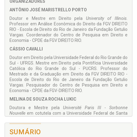
ORGANIZADORES
ANTÔNIO JOSÉ MARISTRELLO PORTO
Doutor e Mestre em Direito pela
University of Illinois
.
Professor em Análise Econômica do Direito da FGV DIREITO
RIO - Escola de Direito do Rio de Janeiro da Fundação Getulio
Vargas. Coordenador do Centro de Pesquisa em Direito e
Economia - CPDE da FGV DIREITO RIO.
CÁSSIO CAVALLI
Doutor em Direito pela Universidade Federal do Rio Grande do
Sul - UFRGS. Mestre em Direito pela Pontifícia Universidade
Católica do Rio Grande do Sul - PUCRS. Professor do
Mestrado e da Graduação em Direito da FGV DIREITO RIO -
Escola de Direito do Rio de Janeiro da Fundação Getulio
Vargas. Pesquisador do Centro de Pesquisa em Direito e
Economia - CPDE da FGV-DIREITO RIO.
MELINA DE SOUZA ROCHA LUKIC
Doutora e Mestre pela
Université Paris III - Sorbonne
Nouvelle
em cotutela com a Universidade Federal de Santa
Catarina. Professora de Direito Tributário da FGV DIREITO RIO
- Escola de Direito do Rio de Janeiro da Fundação Getulio
Vargas. Pesquisadora do Centro de Pesquisa em Direito e
SUMÁRIO
Economia - CPDE da FGV-DIREITO RIO.