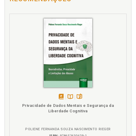
Dívida. Impacto da carga tributária sobre o
endividamento das famílias. Melina Rocha Lukic, p.
167
E
Endividamento das famílias. Impacto da carga
tributária sobre o endividamento das famílias.
Melina Rocha Lukic, p. 167
Equivalente funcional. Matriz de equivalentes
funcionais da falência pessoal no direito brasileiro.
Cássio Cavalli / Rafael Ferreira, p. 113
F
Falência pessoal. Matriz de equivalentes funcionais
da falência pessoal no direito brasileiro. Cássio
disponível
Disponível
páginas
Privacidade de Dados Mentais e Segurança da
Cavalli / Rafael Ferreira, p. 113
em
na
Liberdade Cognitiva
Fernando de Castro Fontainha. O
eBook
B.V.
superendividamento em ação: uma etnografia no
NUDECON/RJ. Fernando de Castro Fontainha / Izabel
POLIENE FERNANDA SOUZA NASCIMENTO RIEGER
Saenger Nuñez / Paulo Augusto Franco, p. 71
ISBN:
978652630629-1