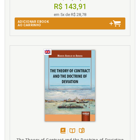
T
R$ 143,91
Tributário. Impacto da carga tributária sobre o
em 5x de R$ 28,78
endividamento das famílias. Melina Rocha Lukic, p.
ADICIONAR EBOOK
167
AO CARRINHO
U
Uma visão regulatória da prevenção e tratamento do
superendividamento no Brasil. Antônio José
Maristrello Porto / Patrícia Regina Pinheiro Sampaio,
p. 139
V
Vivências da comissão de proteção ao consumidor
superendividado da defensoria pública. Alessandra
Bentes Teixeira Vivas / Larissa Ellias Guimarães
Davidovich / Patrícia Cardoso Maciel Tavares, p. 53
disponível
Disponível
páginas
The Theory of Contract and the Doctrine of Deviation