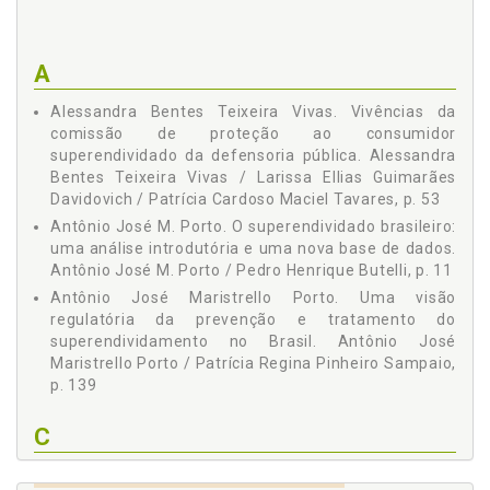
Paulo Augusto Franco
Pedro Henrique Butelli
A
Rafael Ferreira
Alessandra Bentes Teixeira Vivas. Vivências da
comissão de proteção ao consumidor
superendividado da defensoria pública. Alessandra
Bentes Teixeira Vivas / Larissa Ellias Guimarães
Davidovich / Patrícia Cardoso Maciel Tavares, p. 53
Antônio José M. Porto. O superendividado brasileiro:
uma análise introdutória e uma nova base de dados.
Antônio José M. Porto / Pedro Henrique Butelli, p. 11
Antônio José Maristrello Porto. Uma visão
regulatória da prevenção e tratamento do
superendividamento no Brasil. Antônio José
Maristrello Porto / Patrícia Regina Pinheiro Sampaio,
p. 139
C
Carga tributária. Impacto da carga tributária sobre o