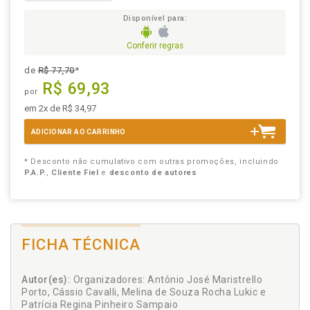
Disponível para:
Conferir regras
de
R$ 77,70
*
R$ 69,93
por
em 2x de R$ 34,97
ADICIONAR AO CARRINHO
* Desconto não cumulativo com outras promoções, incluindo
P.A.P.
,
Cliente Fiel
e
desconto de autores
FICHA TÉCNICA
Autor(es):
Organizadores: Antônio José Maristrello
Porto, Cássio Cavalli, Melina de Souza Rocha Lukic e
Patrícia Regina Pinheiro Sampaio