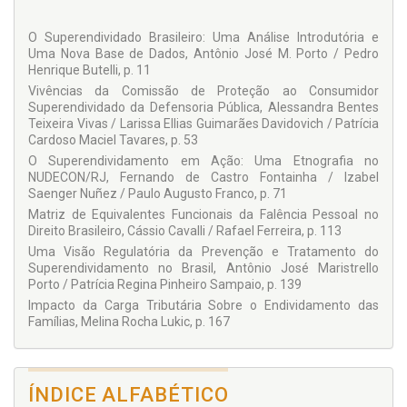
PATRÍCIA REGINA PINHEIRO SAMPAIO
O Superendividado Brasileiro: Uma Análise Introdutória e
Doutora e Mestre pela Faculdade de Direito da Universidade
Uma Nova Base de Dados, Antônio José M. Porto / Pedro
de São Paulo - USP. Professora da FGV DIREITO RIO - Escola
Henrique Butelli, p. 11
de Direito do Rio de Janeiro da Fundação Getulio Vargas.
Vivências da Comissão de Proteção ao Consumidor
Pesquisadora do Centro de Pesquisa em Direito e Economia -
Superendividado da Defensoria Pública, Alessandra Bentes
CPDE da FGV DIREITO RIO.
Teixeira Vivas / Larissa Ellias Guimarães Davidovich / Patrícia
Cardoso Maciel Tavares, p. 53
O Superendividamento em Ação: Uma Etnografia no
COLABORADORES
NUDECON/RJ, Fernando de Castro Fontainha / Izabel
Alessandra Bentes Teixeira Vivas
Saenger Nuñez / Paulo Augusto Franco, p. 71
Antônio José Maristrello Porto
Matriz de Equivalentes Funcionais da Falência Pessoal no
Direito Brasileiro, Cássio Cavalli / Rafael Ferreira, p. 113
Cássio Cavalli
Uma Visão Regulatória da Prevenção e Tratamento do
Fernando de Castro Fontainha
Superendividamento no Brasil, Antônio José Maristrello
Porto / Patrícia Regina Pinheiro Sampaio, p. 139
Izabel Saenger Nuñez
Impacto da Carga Tributária Sobre o Endividamento das
Larissa Ellias Guimarães Davidovich
Famílias, Melina Rocha Lukic, p. 167
Melina de Souza Rocha Lukic
Patrícia Cardoso Maciel Tavares
Patrícia Regina Pinheiro Sampaio
ÍNDICE ALFABÉTICO