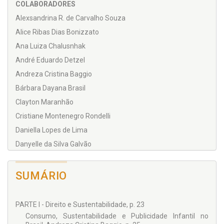
COLABORADORES
Alexsandrina R. de Carvalho Souza
Alice Ribas Dias Bonizzato
Ana Luiza Chalusnhak
André Eduardo Detzel
Andreza Cristina Baggio
Bárbara Dayana Brasil
Clayton Maranhão
Cristiane Montenegro Rondelli
Daniella Lopes de Lima
Danyelle da Silva Galvão
Dolores Palacios González
Eduardo Manuel Val
SUMÁRIO
Eliana dos Santos Alves Nogueira
Emerson Affonso da Costa Moura
PARTE I - Direito e Sustentabilidade, p. 23
Faena Gall Gofas
Consumo, Sustentabilidade e Publicidade Infantil no