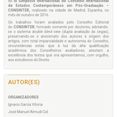
do
III Simpósio Internacional do Conselho Internacional
de Estudos Contemporâneos em Pós-Graduação –
CONSINTER,
realizado na cidade de Madrid, Espanha, no
mês de outubro de 2016.
Os trabalhos foram avaliados pelo Conselho Editorial
do
CONSINTER
, formado somente por doutores, adotando-
se o sistema
double blind view
(dupla avaliação às cegas),
preservando-se o anonimato dos autores e origem dos
artigos, com total imparcialidade e autonomia do Conselho,
circunstâncias estas que à luz da alta qualificação
acadêmica dos Conselheiros avaliadores, atestam a
excelência dos textos que ora apresentamos, com orgulho,
aos estudiosos do Direito.
AUTOR(ES)
ORGANIZADORES
Ignacio García Vitoria
José Manuel Almudí Cid