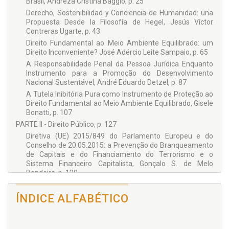
Brasil, Andreza Cristina Baggio, p. 25
Felipe Asensi
Derecho, Sostenibilidad y Conciencia de Humanidad: una
Felipe Dalenogare Alves
Propuesta Desde la Filosofía de Hegel, Jesús Víctor
Contreras Ugarte, p. 43
Fernando Gustavo Knoerr
Direito Fundamental ao Meio Ambiente Equilibrado: um
Gisele Bonatti
Direito Inconveniente? José Adércio Leite Sampaio, p. 65
Glaucia Maria de Araújo Ribeiro
A Responsabilidade Penal da Pessoa Jurídica Enquanto
Instrumento para a Promoção do Desenvolvimento
Gonçalo S. de Melo Bandeira
Nacional Sustentável, André Eduardo Detzel, p. 87
Jaime Andrés Villacreses Valle
A Tutela Inibitória Pura como Instrumento de Proteção ao
Direito Fundamental ao Meio Ambiente Equilibrado, Gisele
Jesualdo Eduardo de Almeida Junior
Bonatti, p. 107
Jesús Víctor Contreras Ugarte
PARTE II - Direito Público, p. 127
José Adércio Leite Sampaio
Diretiva (UE) 2015/849 do Parlamento Europeu e do
Conselho de 20.05.2015: a Prevenção do Branqueamento
José Laurindo de Souza Netto
de Capitais e do Financiamento do Terrorismo e o
Josiane Becker
Sistema Financeiro Capitalista, Gonçalo S. de Melo
Bandeira, p. 129
Lina Andrea Santarosa Mussi
Brasil: Pluripartidarismo e Democracia, Lourival Serejo, p.
Lourival Serejo
151
ÍNDICE ALFABÉTICO
Luciano de Faria Brasil
Contratos e Convênios Administrativos - Instrumentos
Autônomos, Daniella Lopes de Lima / Ana Luiza
Luigi Bonizzato
Chalusnhak, p. 169