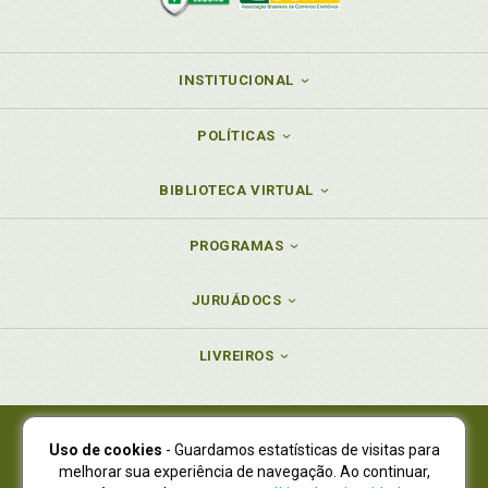
INSTITUCIONAL
POLÍTICAS
BIBLIOTECA VIRTUAL
PROGRAMAS
JURUÁDOCS
LIVREIROS
Uso de cookies
- Guardamos estatísticas de visitas para
Juruá Editora Ltda., CNPJ 77.535.508/0001-19
melhorar sua experiência de navegação. Ao continuar,
Juruá Informática Ltda., CNPJ 01.701.561/0001-80