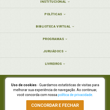
INSTITUCIONAL
POLÍTICAS
BIBLIOTECA VIRTUAL
PROGRAMAS
JURUÁDOCS
LIVREIROS
Uso de cookies
- Guardamos estatísticas de visitas para
Juruá Editora Ltda., CNPJ 77.535.508/0001-19
melhorar sua experiência de navegação. Ao continuar,
Juruá Informática Ltda., CNPJ 01.701.561/0001-80
você concorda com nossa
política de privacidade
.
NOVO ENDEREÇO:
R. Flávio Dallegrave, 7665, São Lourenço |
Curitiba - Paraná - CEP 82210-310
CONCORDAR E FECHAR
Atendimento: (41) 4009-3900
|
Vendas Atacado: (41) 4009-3939
|