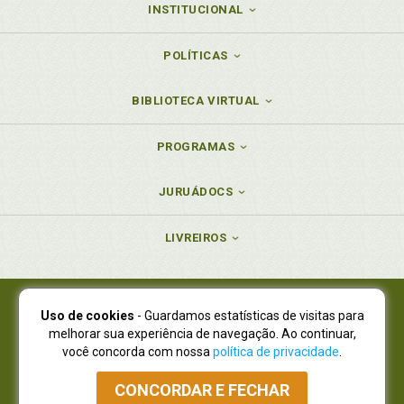
INSTITUCIONAL
POLÍTICAS
BIBLIOTECA VIRTUAL
PROGRAMAS
JURUÁDOCS
LIVREIROS
Uso de cookies
- Guardamos estatísticas de visitas para
Juruá Editora Ltda., CNPJ 77.535.508/0001-19
melhorar sua experiência de navegação. Ao continuar,
Juruá Informática Ltda., CNPJ 01.701.561/0001-80
você concorda com nossa
política de privacidade
.
NOVO ENDEREÇO:
R. Flávio Dallegrave, 7665, São Lourenço |
Curitiba - Paraná - CEP 82210-310
CONCORDAR E FECHAR
Atendimento: (41) 4009-3900
|
Vendas Atacado: (41) 4009-3939
|