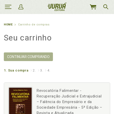
MEU
CARRINHO
HOME
Carrinho de compras
Seu carrinho
CONTINUAR COMPRANDO
1.
Sua compra
2.
3.
4.
Revocatória Falimentar -
Recuperação Judicial e Extrajudicial
– Falência do Empresário e da
Sociedade Empresária - 5ª Edição –
Revista e Atualizada