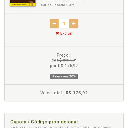
Carlos Roberto Claro
Excluir
Preço:
de
R$ 219,90
*
por R$ 175,92
item com
20%
Valor total:
R$ 175,92
Cupom / Código promocional:
Se possuir um cupom/código promocional, informe-o