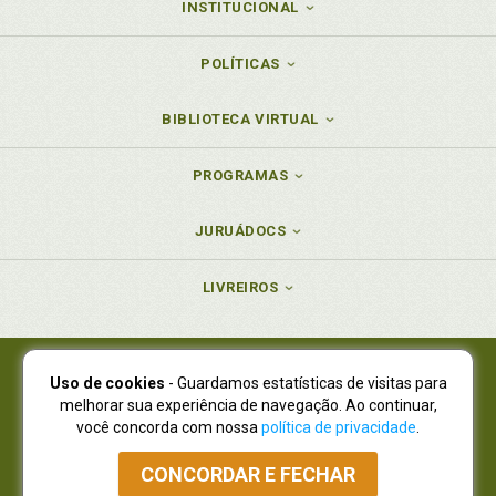
INSTITUCIONAL
POLÍTICAS
BIBLIOTECA VIRTUAL
PROGRAMAS
JURUÁDOCS
LIVREIROS
Uso de cookies
- Guardamos estatísticas de visitas para
Juruá Editora Ltda., CNPJ 77.535.508/0001-19
melhorar sua experiência de navegação. Ao continuar,
Juruá Informática Ltda., CNPJ 01.701.561/0001-80
você concorda com nossa
política de privacidade
.
NOVO ENDEREÇO:
R. Flávio Dallegrave, 7665, São Lourenço |
Curitiba - Paraná - CEP 82210-310
CONCORDAR E FECHAR
Atendimento: (41) 4009-3900
|
Vendas Atacado: (41) 4009-3939
|