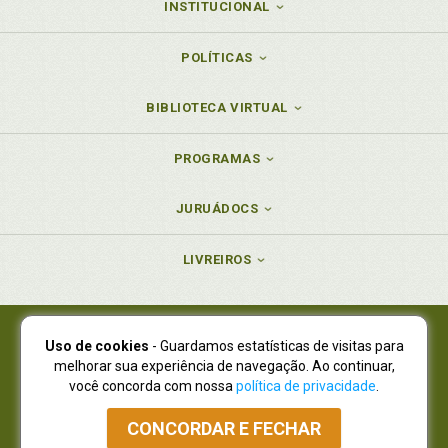
INSTITUCIONAL
POLÍTICAS
BIBLIOTECA VIRTUAL
PROGRAMAS
JURUÁDOCS
LIVREIROS
Uso de cookies
- Guardamos estatísticas de visitas para
Juruá Editora Ltda., CNPJ 77.535.508/0001-19
melhorar sua experiência de navegação. Ao continuar,
Juruá Informática Ltda., CNPJ 01.701.561/0001-80
você concorda com nossa
política de privacidade
.
NOVO ENDEREÇO:
R. Flávio Dallegrave, 7665, São Lourenço |
Curitiba - Paraná - CEP 82210-310
CONCORDAR E FECHAR
Atendimento: (41) 4009-3900
|
Vendas Atacado: (41) 4009-3939
|