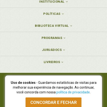
INSTITUCIONAL
POLÍTICAS
BIBLIOTECA VIRTUAL
PROGRAMAS
JURUÁDOCS
LIVREIROS
Uso de cookies
- Guardamos estatísticas de visitas para
Juruá Editora Ltda., CNPJ 77.535.508/0001-19
melhorar sua experiência de navegação. Ao continuar,
Juruá Informática Ltda., CNPJ 01.701.561/0001-80
você concorda com nossa
política de privacidade
.
NOVO ENDEREÇO:
R. Flávio Dallegrave, 7665, São Lourenço |
Curitiba - Paraná - CEP 82210-310
CONCORDAR E FECHAR
Atendimento: (41) 4009-3900
|
Vendas Atacado: (41) 4009-3939
|