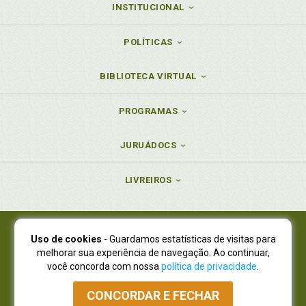
INSTITUCIONAL
POLÍTICAS
BIBLIOTECA VIRTUAL
PROGRAMAS
JURUÁDOCS
LIVREIROS
Uso de cookies
- Guardamos estatísticas de visitas para
Juruá Editora Ltda., CNPJ 77.535.508/0001-19
melhorar sua experiência de navegação. Ao continuar,
Juruá Informática Ltda., CNPJ 01.701.561/0001-80
você concorda com nossa
política de privacidade
.
NOVO ENDEREÇO:
R. Flávio Dallegrave, 7665, São Lourenço |
Curitiba - Paraná - CEP 82210-310
CONCORDAR E FECHAR
Atendimento: (41) 4009-3900
|
Vendas Atacado: (41) 4009-3939
|