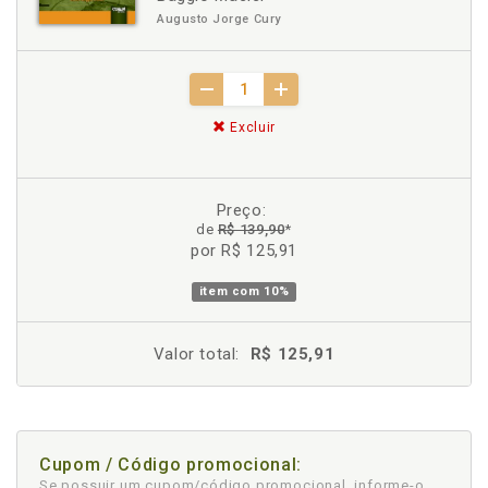
Augusto Jorge Cury
Excluir
Preço:
de
R$ 139,90
*
por R$ 125,91
item com
10%
Valor total:
R$ 125,91
Cupom / Código promocional:
Se possuir um cupom/código promocional, informe-o