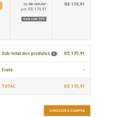
R$ 170,91
de
R$ 189,90
*
por R$ 170,91
item com
10%
Sub-total dos produtos
:
R$ 170,91
1
Frete:
-
TOTAL:
R$ 170,91
CONCLUIR A COMPRA