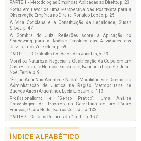
PARTE 1 - Metodologias Empíricas Aplicadas ao Direito, p. 23
Fabiana Luci de Oliveira
Notas em Favor de uma Perspectiva Não Positivista para a
Fernanda Andrade Almeida
Observação Empírica no Direito, Ronaldo Lobão, p. 25
Fernando de Castro Fontainha
A Vida Cotidiana e a Constituição da Legalidade, Susan
Silbey, p. 47
François Buton
A Sombra do Juiz: Reflexões sobre a Aplicação do
Jean-Noël Ferrié
Shadowing para a Análise Empírica das Atividades dos
Juízes, Luca Verzelloni, p. 69
Liora Israël
PARTE 2 - O Trabalho Cotidiano dos Juristas, p. 89
Luca Verzelloni
Moral ou Natureza: Negociar a Qualificação da Culpa em um
Lucía Eilbaum
Caso Egípcio de Homossexualidade, Baudouin Dupret / Jean-
Noël Ferrié, p. 91
Luciana de Oliveira Ramos
"É Que Aqui Não Acontece Nada": Moralidades e Direitos na
Luciana Gross Cunha
Administração de Justiça na Região Metropolitana de
Buenos Aires (Argentina), Lucía Eilbaum, p. 113
Pedro Heitor Barros Geraldo
Profissionalismo e "Senso Prático": Uma Análise
Ricardo Nery Falbo
Praxeológica do Trabalho na Secretaria de um Fórum
Ronaldo Lobão
Francês, Pedro Heitor Barros Geraldo, p. 133
PARTE 3 - Os Usos Políticos do Direito, p. 157
Salo Vinocur Coslovsky
O Direito como Veículo. Retrato Sociológico de um Litigante,
Susan Silbey
François Buton, p. 159
ÍNDICE ALFABÉTICO
O Toque de Recolher para Crianças e Adolescentes na