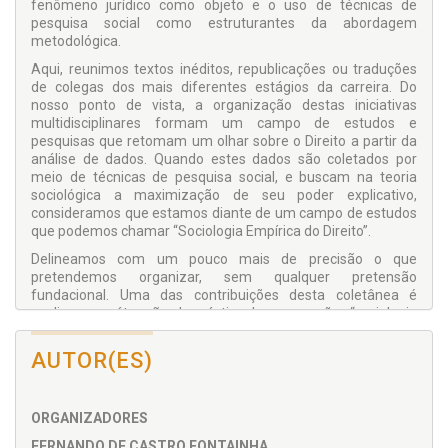
fenômeno jurídico como objeto e o uso de técnicas de
pesquisa social como estruturantes da abordagem
metodológica.
Aqui, reunimos textos inéditos, republicações ou traduções
de colegas dos mais diferentes estágios da carreira. Do
nosso ponto de vista, a organização destas iniciativas
multidisciplinares formam um campo de estudos e
pesquisas que retomam um olhar sobre o Direito a partir da
análise de dados. Quando estes dados são coletados por
meio de técnicas de pesquisa social, e buscam na teoria
sociológica a maximização de seu poder explicativo,
consideramos que estamos diante de um campo de estudos
que podemos chamar “Sociologia Empírica do Direito”.
Delineamos com um pouco mais de precisão o que
pretendemos organizar, sem qualquer pretensão
fundacional. Uma das contribuições desta coletânea é
explicar o caráter não pleonástico das expressões “sociologia
empírica”, ou “pesquisa empírica”. Parece tautológico que a
sociologia tenha a empiria como inerente ao processo de
AUTOR(ES)
produção de seu conhecimento. Assim, a teoria sociológica
não se encontra nem fora, nem antes, nem depois da
empiria, mas guarda com esta profunda reflexividade e
ORGANIZADORES
complementaridade na produção do conhecimento sobre os
fenômenos sociais e morais.
FERNANDO DE CASTRO FONTAINHA