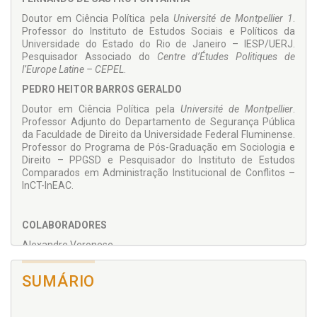
OS ORGANIZADORES
Doutor em Ciência Política pela
Université de Montpellier 1
.
Professor do Instituto de Estudos Sociais e Políticos da
Universidade do Estado do Rio de Janeiro – IESP/UERJ.
Pesquisador Associado do
Centre d’Études Politiques de
l’Europe Latine – CEPEL
.
PEDRO HEITOR BARROS GERALDO
Doutor em Ciência Política pela
Université de Montpellier
.
Professor Adjunto do Departamento de Segurança Pública
da Faculdade de Direito da Universidade Federal Fluminense.
Professor do Programa de Pós-Graduação em Sociologia e
Direito – PPGSD e Pesquisador do Instituto de Estudos
Comparados em Administração Institucional de Conflitos –
InCT-InEAC.
COLABORADORES
Alexandre Veronese
Anna Zimdars
SUMÁRIO
Baudouin Dupret
Enzo Bello