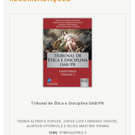
C
Competição por pupilagem na Ordem dos
Advogados da Inglaterra e País de Gales (2000-
2004). Anna Zimdars, p. 261
Culpa. Moral ou natureza: negociar a qualificação da
culpa em um caso egípcio de homossexualidade.
Baudouin Dupret / Jean-Noël Ferrié, p. 91
D
Direito como veículo. Retrato sociológico de um
litigante. François Buton, p. 159
Direito de esquerda? Renovação das práticas
profissionais e novas formas de militância dos
juristas engajados nos anos 1970. Liora Israël, p. 235
Tribunal de Ética e Disciplina OAB/PR
Direito. Apresentação. Por uma sociologia empírica
do direito. Pedro Heitor Barros Geraldo / Fernando
de Castro Fontainha, p. 9
OSMAR ALFREDO KOHLER, JORGE LUIZ LOMBARD CHAVES,
Direito. Metodologias empíricas aplicadas ao direito,
JACKSON SPONHOLZ E SILVIO MARTINS VIANNA
p. 23
ISBN:
978853622965-2