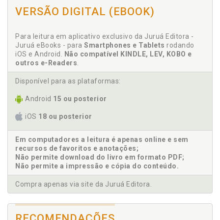
VERSÃO DIGITAL (EBOOK)
Anna Zimdars. Competição por pupilagem na Ordem
dos Advogados da Inglaterra e País de Gales (2000-
2004), p. 261
Para leitura em aplicativo exclusivo da Juruá Editora -
Apresentação. Por uma sociologia empírica do
Juruá eBooks - para
Smartphones e Tablets
rodando
direito. Pedro Heitor Barros Geraldo / Fernando de
iOS e Android.
Não compatível KINDLE, LEV, KOBO e
Castro Fontainha, p. 9
outros e-Readers
.
Argentina. "É que aqui não acontece nada":
Disponível para as plataformas:
moralidades e direitos na administração de justiça
na região metropolitana de Buenos Aires
Android
15 ou posterior
(Argentina). Lucía Eilbaum, p. 113
As profissões jurídicas em movimento, p. 233
iOS
18 ou posterior
As transformações sociais e as instituições
jurídicas, p. 309
Em computadores a leitura é apenas online e sem
recursos de favoritos e anotações;
Não permite download do livro em formato PDF;
B
Não permite a impressão e cópia do conteúdo.
Baudouin Dupret. Moral ou natureza: negociar a
Compra apenas via site da Juruá Editora.
qualificação da culpa em um caso egípcio de
homossexualidade. Baudouin Dupret / Jean-Noël
Ferrié, p. 91
RECOMENDAÇÕES