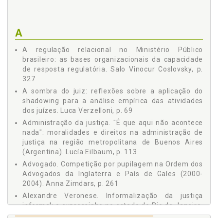
Cidade de Fernandópolis (SP), Fernanda Andrade Almeida, p.
179
Um Estudo Empírico das Ocupações dos Movimentos Sociais
A
de Luta pela Moradia na Cidade do Rio de Janeiro, Ricardo
Nery Falbo / Enzo Bello, p. 205
A regulação relacional no Ministério Público
PARTE 4 - As Profissões Jurídicas em Movimento, p. 233
brasileiro: as bases organizacionais da capacidade
Um direito de Esquerda? Renovação das Práticas
de resposta regulatória. Salo Vinocur Coslovsky, p.
Profissionais e Novas Formas de Militância dos Juristas
327
Engajados nos Anos 1970, Liora Israël, p. 235
Competição por Pupilagem na Ordem dos Advogados da
A sombra do juiz: reflexões sobre a aplicação do
Inglaterra e País de Gales (2000-2004), Anna Zimdars, p. 261
shadowing para a análise empírica das atividades
dos juízes. Luca Verzelloni, p. 69
O "Grande Oral": Professores e Juízes no Campo Jurídico
Francês, Fernando de Castro Fontainha, p. 291
Administração da justiça. "É que aqui não acontece
PARTE 5 - As Transformações Sociais e as Instituições
nada": moralidades e direitos na administração de
Jurídicas, p. 309
justiça na região metropolitana de Buenos Aires
O Judiciário Que Temos é o Que Queremos? Luciana Gross
(Argentina). Lucía Eilbaum, p. 113
Cunha / Fabiana Luci de Oliveira / Luciana de Oliveira Ramos,
Advogado. Competição por pupilagem na Ordem dos
p. 311
Advogados da Inglaterra e País de Gales (2000-
A Regulação Relacional no Ministério Público Brasileiro: As
2004). Anna Zimdars, p. 261
Bases Organizacionais da Capacidade de Resposta
Alexandre Veronese. Informalização da justiça
Regulatória, Salo Vinocur Coslovsky, p. 327
informal: o expressinho no estado do Rio de Janeiro,
Informalização da Justiça Informal: O Expressinho no Estado
p. 355
do Rio de Janeiro, Alexandre Veronese, p. 355