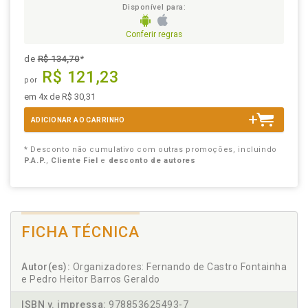
Disponível para:
Conferir regras
de
R$ 134,70
*
R$ 121,23
por
em 4x de R$ 30,31
ADICIONAR AO CARRINHO
* Desconto não cumulativo com outras promoções, incluindo
P.A.P.
,
Cliente Fiel
e
desconto de autores
FICHA TÉCNICA
Autor(es):
Organizadores: Fernando de Castro Fontainha
e Pedro Heitor Barros Geraldo
ISBN v. impressa:
978853625493-7