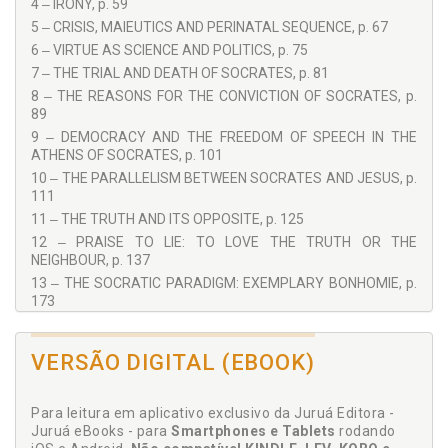
4 ‒ IRONY, p. 59
5 ‒ CRISIS, MAIEUTICS AND PERINATAL SEQUENCE, p. 67
6 ‒ VIRTUE AS SCIENCE AND POLITICS, p. 75
7 ‒ THE TRIAL AND DEATH OF SOCRATES, p. 81
8 ‒ THE REASONS FOR THE CONVICTION OF SOCRATES, p.
89
9 ‒ DEMOCRACY AND THE FREEDOM OF SPEECH IN THE
ATHENS OF SOCRATES, p. 101
10 ‒ THE PARALLELISM BETWEEN SOCRATES AND JESUS, p.
111
11 ‒ THE TRUTH AND ITS OPPOSITE, p. 125
12 ‒ PRAISE TO LIE: TO LOVE THE TRUTH OR THE
NEIGHBOUR, p. 137
13 ‒ THE SOCRATIC PARADIGM: EXEMPLARY BONHOMIE, p.
173
14 ‒ THE COURAGE OF TRUTH, p. 185
15 ‒ THE NEED TO THINK AND THE CONSEQUENCES OF NOT
VERSÃO DIGITAL (EBOOK)
THINKING, p. 193
16 ‒ HOW TO THINK DEMOCRACY: "THE POLICIES OF
FRIENDSHIP", p. 203
Para leitura em aplicativo exclusivo da Juruá Editora -
BIBLIOGRAPHY, p. 221
Juruá eBooks - para
Smartphones e Tablets
rodando