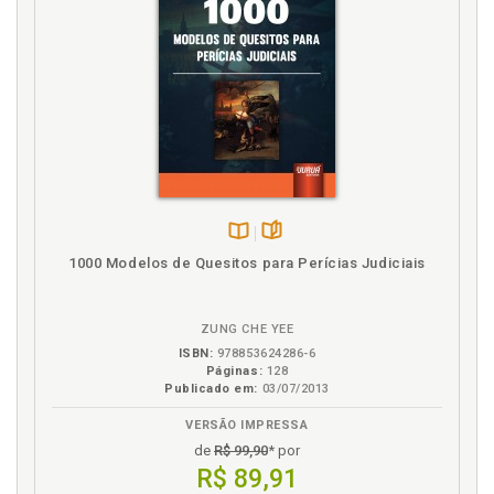
Disponível
páginas
1000 Modelos de Quesitos para Perícias Judiciais
na
B.V.
ZUNG CHE YEE
ISBN:
978853624286-6
Páginas:
128
Publicado em:
03/07/2013
VERSÃO IMPRESSA
de
R$ 99,90
* por
R$ 89,91