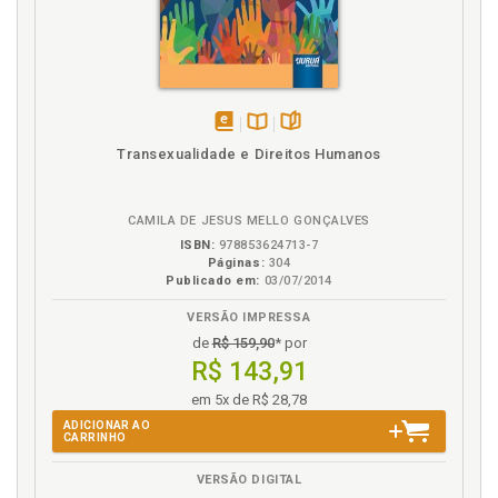
disponível
Disponível
páginas
Transexualidade e Direitos Humanos
em
na
eBook
B.V.
CAMILA DE JESUS MELLO GONÇALVES
ISBN:
978853624713-7
Páginas:
304
Publicado em:
03/07/2014
VERSÃO IMPRESSA
de
R$ 159,90
* por
R$ 143,91
em 5x de R$ 28,78
ADICIONAR AO
CARRINHO
VERSÃO DIGITAL