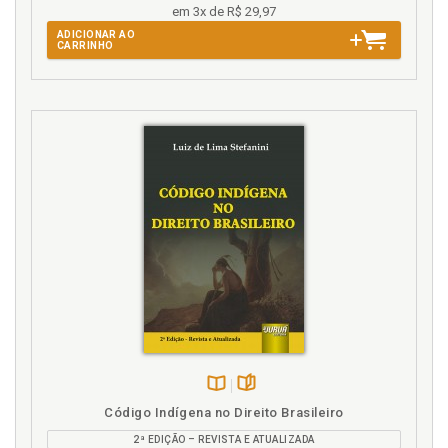
em 3x de R$ 29,97
ADICIONAR AO
CARRINHO
Disponível
páginas
Código Indígena no Direito Brasileiro
na
2ª EDIÇÃO – REVISTA E ATUALIZADA
B.V.