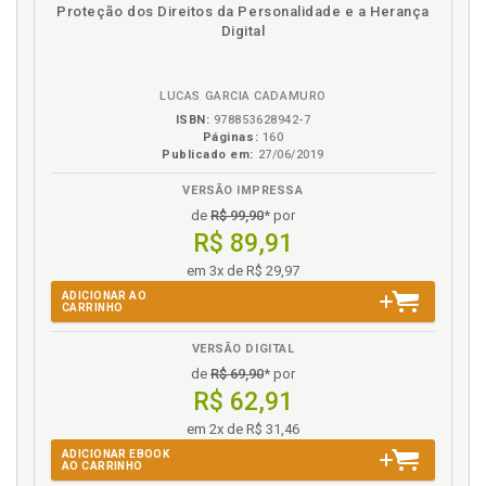
disponível
Disponível
páginas
Proteção dos Direitos da Personalidade e a Herança
em
na
Digital
eBook
B.V.
LUCAS GARCIA CADAMURO
ISBN:
978853628942-7
Páginas:
160
Publicado em:
27/06/2019
VERSÃO IMPRESSA
de
R$ 99,90
* por
R$ 89,91
em 3x de R$ 29,97
ADICIONAR AO
CARRINHO
VERSÃO DIGITAL
de
R$ 69,90
* por
R$ 62,91
em 2x de R$ 31,46
ADICIONAR EBOOK
AO CARRINHO