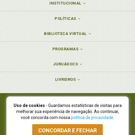
INSTITUCIONAL
POLÍTICAS
BIBLIOTECA VIRTUAL
PROGRAMAS
JURUÁDOCS
LIVREIROS
Uso de cookies
- Guardamos estatísticas de visitas para
Juruá Editora Ltda., CNPJ 77.535.508/0001-19
melhorar sua experiência de navegação. Ao continuar,
Juruá Informática Ltda., CNPJ 01.701.561/0001-80
você concorda com nossa
política de privacidade
.
NOVO ENDEREÇO:
R. Flávio Dallegrave, 7665, São Lourenço |
Curitiba - Paraná - CEP 82210-310
CONCORDAR E FECHAR
Atendimento: (41) 4009-3900
|
Vendas Atacado: (41) 4009-3939
|