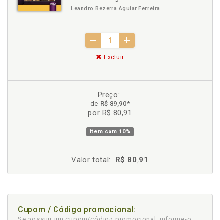
Leandro Bezerra Aguiar Ferreira
Excluir
Preço:
de
R$ 89,90
*
por R$ 80,91
item com
10%
Valor total:
R$ 80,91
Cupom / Código promocional:
Se possuir um cupom/código promocional, informe-o