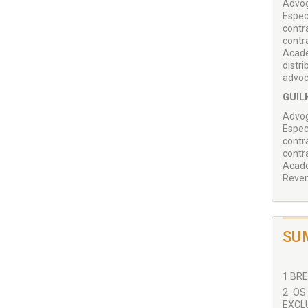
Advog
Espec
contr
contr
Acade
distr
advoc
GUIL
Advog
Espec
contr
contr
Acade
Reven
SU
1 BRE
2 OS
EXCLU