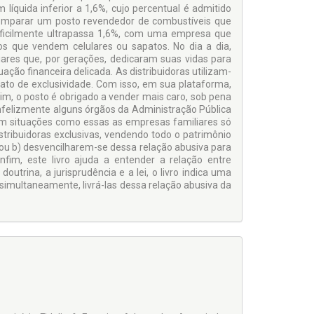
líquida inferior a 1,6%, cujo percentual é admitido
 comparar um posto revendedor de combustíveis que
ificilmente ultrapassa 1,6%, com uma empresa que
 que vendem celulares ou sapatos. No dia a dia,
ares que, por gerações, dedicaram suas vidas para
ção financeira delicada. As distribuidoras utilizam-
to de exclusividade. Com isso, em sua plataforma,
im, o posto é obrigado a vender mais caro, sob pena
nfelizmente alguns órgãos da Administração Pública
Em situações como essas as empresas familiares só
ribuidoras exclusivas, vendendo todo o patrimônio
a; ou b) desvencilharem-se dessa relação abusiva para
fim, este livro ajuda a entender a relação entre
doutrina, a jurisprudência e a lei, o livro indica uma
 simultaneamente, livrá-las dessa relação abusiva da