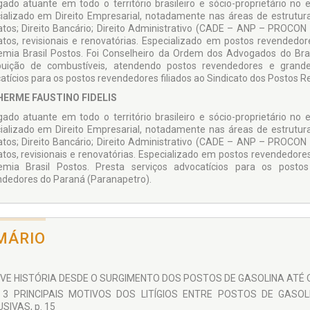
ado atuante em todo o território brasileiro e sócio-proprietário no 
ializado em Direito Empresarial, notadamente nas áreas de estruturaç
atos; Direito Bancário; Direito Administrativo (CADE – ANP – PROCON 
atos, revisionais e renovatórias. Especializado em postos revendedor
mia Brasil Postos. Foi Conselheiro da Ordem dos Advogados do Bras
ibuição de combustíveis, atendendo postos revendedores e grand
atícios para os postos revendedores filiados ao Sindicato dos Postos 
HERME FAUSTINO FIDELIS
ado atuante em todo o território brasileiro e sócio-proprietário no 
ializado em Direito Empresarial, notadamente nas áreas de estruturaç
atos; Direito Bancário; Direito Administrativo (CADE – ANP – PROCON 
atos, revisionais e renovatórias. Especializado em postos revendedores
mia Brasil Postos. Presta serviços advocatícios para os postos
dedores do Paraná (Paranapetro).
MÁRIO
VE HISTÓRIA DESDE O SURGIMENTO DOS POSTOS DE GASOLINA ATÉ OS
 3 PRINCIPAIS MOTIVOS DOS LITÍGIOS ENTRE POSTOS DE GAS
SIVAS, p. 15