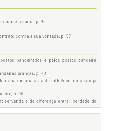
RA NA MESMA ÁREA DE INFLUÊNCIA DO POSTO JÁ
antidade mínima, p. 95
COMO "FUNDO PERDIDO", p. 119
ntrato contra a sua vontade, p. 57
 postos bandeirados e pelos postos bandeira
ndeiras brancas, p. 43
deira na mesma área de influência do posto já
deira, p. 35
nt servanda e da diferença entre liberdade de
fundo perdido", p. 119
s atuais, p. 11