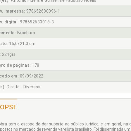
(es):
Antonio Fidelis e Guilherme Faustino Fidelis
v. impressa:
978652630096-1
v. digital:
978652630018-3
amento:
Brochura
ato:
15,0x21,0 cm
:
221grs.
ro de páginas:
178
icado em:
09/09/2022
s):
Direito - Diversos
NOPSE
obra tem o escopo de dar suporte ao público jurídico, e em geral, n
 postos no mercado de revenda varejista brasileiro. Foi disseminada um