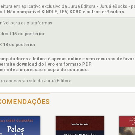
leitura em aplicativo exclusivo da Juruá Editora - Juruá eBooks - 
oid.
Não compatível KINDLE, LEV, KOBO e outros e-Readers
.
/2002. Aplicação dos arts. 124, 129, 189, 421 e 422 do CC nos 
nível para as plataformas:
/2002. Fixação unilateral de preços e a violação dos arts. 424 e
droid
15 ou posterior
. Modalidade FOB e CIF, p. 105
OS
18 ou posterior
usulas ambíguas, p. 31
modato e da marca, p. 121
mputadores a leitura é apenas online e sem recursos de favor
clusão, p. 123
permite download do livro em formato PDF;
trato de adesão, p. 25
permite a impressão e cópia do conteúdo.
trato. Ilegalidade da quantidade mínima estipulada nos contrato
a apenas via site da Juruá Editora.
trato. Multa contratual: extinção ou redução, p. 59
trato. Ninguém é obrigado a manter-se ligado a contrato contra
trato. Restituição de valores pleiteada pelos postos, cobradas a
COMENDAÇÕES
erença entre posto bandeirado e posto bandeira branca, p. 21
criminação de preços na mesma bandeira e para os bandeiras br