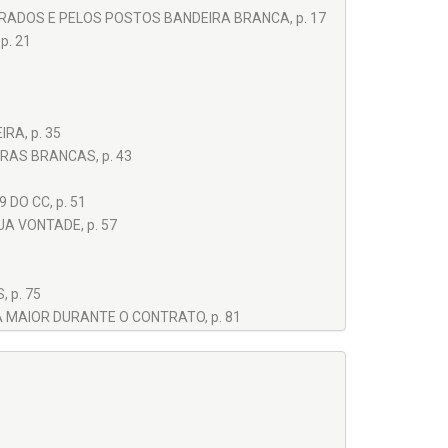
RADOS E PELOS POSTOS BANDEIRA BRANCA, p. 17
p. 21
A, p. 35
RAS BRANCAS, p. 43
DO CC, p. 51
A VONTADE, p. 57
 p. 75
 MAIOR DURANTE O CONTRATO, p. 81
RVANDA E DA DIFERENÇA ENTRE LIBERDADE DE
E QUANTIDADE MÍNIMA, p. 95
 APÓS A LIBERAÇÃO DE PREÇOS, p. 101