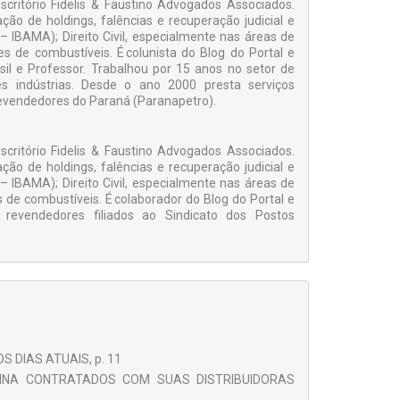
escritório Fidelis & Faustino Advogados Associados.
ão de holdings, falências e recuperação judicial e
– IBAMA); Direito Civil, especialmente nas áreas de
es de combustíveis. É colunista do Blog do Portal e
il e Professor. Trabalhou por 15 anos no setor de
es indústrias. Desde o ano 2000 presta serviços
Revendedores do Paraná (Paranapetro).
escritório Fidelis & Faustino Advogados Associados.
ão de holdings, falências e recuperação judicial e
– IBAMA); Direito Civil, especialmente nas áreas de
 de combustíveis. É colaborador do Blog do Portal e
 revendedores filiados ao Sindicato dos Postos
 DIAS ATUAIS, p. 11
OLINA CONTRATADOS COM SUAS DISTRIBUIDORAS