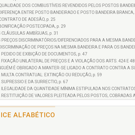
 QUALIDADE DOS COMBUSTÍVEIS REVENDIDOS PELOS POSTOS BANDEI
 DIFERENÇA ENTRE POSTO BANDEIRADO E POSTO BANDEIRA BRANCA, 
CONTRATO DE ADESÃO, p. 25
BONIFICAÇÃO POSTECIPADA, p. 29
 CLÁUSULAS AMBÍGUAS, p. 31
S PREÇOS DISCRIMINATÓRIOS/DIFERENCIADOS PARA A MESMA BANDEIR
 DISCRIMINAÇÃO DE PREÇOS NA MESMA BANDEIRA E PARA OS BANDEI
 PEDIDO DE EXIBIÇÃO DE DOCUMENTOS, p. 47
 FIXAÇÃO UNILATERAL DE PREÇOS E A VIOLAÇÃO DOS ARTS. 424 E 489 
INGUÉM É OBRIGADO A MANTER-SE LIGADO A CONTRATO CONTRA A SU
 MULTA CONTRATUAL: EXTINÇÃO OU REDUÇÃO, p. 59
 SUPRESSIO E DA SURRECTIO, p. 67
A ILEGALIDADE DA QUANTIDADE MÍNIMA ESTIPULADA NOS CONTRATOS,
A RESTITUIÇÃO DE VALORES PLEITEADA PELOS POSTOS, COBRADAS A
A PREVALÊNCIA DA BOA-FÉ OBJETIVA SOBRE O PACTA SUNT SE
RATAR E LIBERDADE CONTRATUAL, p. 87
DICE ALFABÉTICO
 APLICAÇÃO DOS ARTS. 124, 129, 189, 421 E 422 DO CC NOS CASOS D
 ONEROSIDADE EXCESSIVA, p. 97
A SITUAÇÃO JURÍDICA, ECONÔMICO-FINANCEIRA DOS POSTOS ANTES E