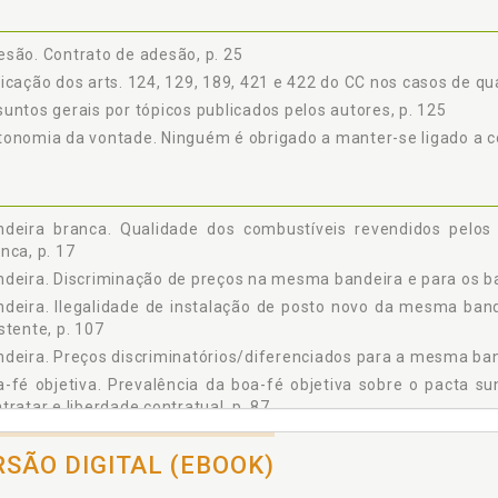
 MODALIDADE FOB E CIF, p. 105
A ILEGALIDADE DE INSTALAÇÃO DE POSTO NOVO DA MESMA BANDEI
ENTE, p. 107
são. Contrato de adesão, p. 25
S MARGENS MÉDIAS DE VENDA DE UM POSTO, p. 111
icação dos arts. 124, 129, 189, 421 e 422 do CC nos casos de qu
 FUNDO DE COMÉRCIO, p. 115
untos gerais por tópicos publicados pelos autores, p. 125
A BONIFICAÇÃO ANTECIPADA TRAVESTIDA DE MÚTUO, MAS OFERECIDA 
onomia da vontade. Ninguém é obrigado a manter-se ligado a co
O COMODATO E DA MARCA, p. 121
NCLUSÃO, p. 123
NTOS GERAIS POR TÓPICOS PUBLICADOS PELOS AUTORES, p. 125
ÊNCIAS, p. 165
ndeira branca. Qualidade dos combustíveis revendidos pelos
nca, p. 17
deira. Discriminação de preços na mesma bandeira e para os ba
deira. Ilegalidade de instalação de posto novo da mesma ban
stente, p. 107
deira. Preços discriminatórios/diferenciados para a mesma ban
-fé objetiva. Prevalência da boa-fé objetiva sobre o pacta su
tratar e liberdade contratual, p. 87
ificação antecipada travestida de mútuo, mas oferecida como "
RSÃO DIGITAL (EBOOK)
ificação postecipada, p. 29
ve história desde o surgimento dos postos de gasolina até os dia