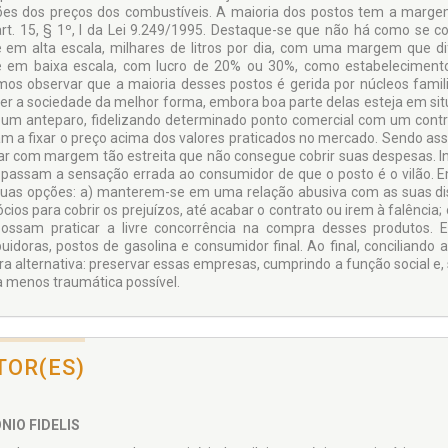
lões dos preços dos combustíveis. A maioria dos postos tem a margem 
art. 15, § 1º, I da Lei 9.249/1995. Destaque-se que não há como se
 em alta escala, milhares de litros por dia, com uma margem que d
 em baixa escala, com lucro de 20% ou 30%, como estabelecimentos
os observar que a maioria desses postos é gerida por núcleos famili
er a sociedade da melhor forma, embora boa parte delas esteja em situa
 um anteparo, fidelizando determinado ponto comercial com um contra
m a fixar o preço acima dos valores praticados no mercado. Sendo ass
car com margem tão estreita que não consegue cobrir suas despesas. I
 passam a sensação errada ao consumidor de que o posto é o vilão. 
uas opções: a) manterem-se em uma relação abusiva com as suas dist
ócios para cobrir os prejuízos, até acabar o contrato ou irem à falênci
ossam praticar a livre concorrência na compra desses produtos. En
buidoras, postos de gasolina e consumidor final. Ao final, conciliando a 
ira alternativa: preservar essas empresas, cumprindo a função social e,
 menos traumática possível.
TOR(ES)
NIO FIDELIS