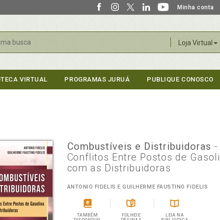
Minha conta
r
Loja Virtual
OTECA VIRTUAL
PROGRAMAS JURUÁ
PUBLIQUE CONOSCO
Combustíveis e Distribuidoras
-
Conflitos Entre Postos de Gasol
com as Distribuidoras
ANTONIO FIDELIS E GUILHERME FAUSTINO FIDELIS
TAMBÉM
FOLHEIE
LEIA NA