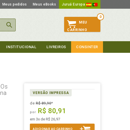
Meus pedidos
Meus eBooks
Juruá Europa
0
MEU
CARRINHO
INSTITUCIONAL
LIVREIROS
CONSINTER
 Os
ina
VERSÃO IMPRESSA
de
R$ 89,90
*
R$ 80,91
por
em 3x de R$ 26,97
ADICIONAR AO CARRINHO