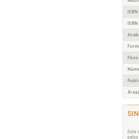
Autor
ISBN 
ISBN 
Acab
Form
Peso
Núme
Publ
Área(
SI
Esta 
pelos