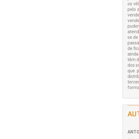
os vi
pelo 
vende
vende
pudem
atend
se de
passa
de fi
ainda
têm d
dos s
que p
distri
terce
forma
AU
ANTO