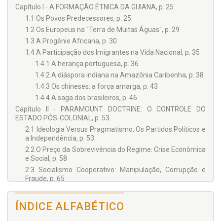
as diplomacias estão nos governos e raras vezes no poder, a
Capítulo I - A FORMAÇÃO ÉTNICA DA GUIANA, p. 25
função de destaque dos autores é de munir com suas
1.1 Os Povos Predecessores, p. 25
reflexões o setor empresarial, artístico, midiático e
acadêmico com um fidedigno registro das realidades em
1.2 Os Europeus na "Terra de Muitas Águas", p. 29
transformação na sociedade das nações.
1.3 A Progênie Africana, p. 30
1.4 A Participação dos Imigrantes na Vida Nacional, p. 35
1.4.1 A herança portuguesa, p. 36
1.4.2 A diáspora indiana na Amazônia Caribenha, p. 38
1.4.3 Os chineses: a força amarga, p. 43
1.4.4 A saga dos brasileiros, p. 46
Capítulo II - PARAMOUNT DOCTRINE: O CONTROLE DO
ESTADO PÓS-COLONIAL, p. 53
2.1 Ideologia Versus Pragmatismo: Os Partidos Políticos e
a Independência, p. 53
2.2 O Preço da Sobrevivência do Regime: Crise Econômica
e Social, p. 58
2.3 Socialismo Cooperativo: Manipulação, Corrupção e
Fraude, p. 65
2.4 Raça, Credo e Política na "Terra dos Seis Povos", p. 67
2.4.1 O Presidente chinês (1970-1980), p. 68
ÍNDICE ALFABÉTICO
2.4.2 O Presidente negro (1980-1985), p. 69