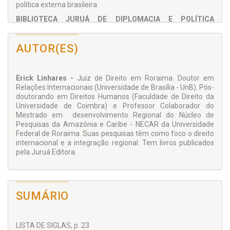
política externa brasileira.
BIBLIOTECA JURUÁ DE DIPLOMACIA E POLÍTICA
EXTERIOR
Coordenador Argemiro Procópio
AUTOR(ES)
Ponto de conjunção de esforços analíticos, a Biblioteca Juruá
de Diplomacia e Política Exterior soma reflexões
aprofundadas de profissionais e especialistas consagrados
Erick Linhares -
Juiz de Direito em Roraima. Doutor em
sobre a dinâmica das relações exteriores, das diplomacias e
Relações Internacionais (Universidade de Brasília - UnB). Pós-
das paradiplomacias. Desvendando desafios que
doutorando em Direitos Humanos (Faculdade de Direito da
representam oportunidades e eliminando as fronteiras entre
Universidade de Coimbra) e Professor Colaborador do
o cultural, o religioso, o político e o econômico, os livros que
Mestrado em desenvolvimento Regional do Núcleo de
compõem essa Biblioteca usam ferramentas antigas e
Pesquisas da Amazônia e Caribe - NECAR da Universidade
novas para o reconhecimento inclusivo de um campo de
Federal de Roraima. Suas pesquisas têm como foco o direito
estudo bastante identificado com os processos de mudança
internacional e a integração regional. Tem livros publicados
da sociedade internacional. Mais do que uma forma virtuosa
pela Juruá Editora.
de entender o que se passa na Terra, os trabalhos como
campo de reflexão se oferecem para desconstruir a
invisibilidade da diplomacia e das relações exteriores. Em um
universo mais estreito e propício para as relações de
SUMÁRIO
confiança e se fazendo de bússola para navegar na
paisagem diplomática, o conteúdo que robustece as
publicações sopra a chama da cooperação internacional, do
trabalho conjunto e da alteridade entre os países. Ciente que
LISTA DE SIGLAS, p. 23