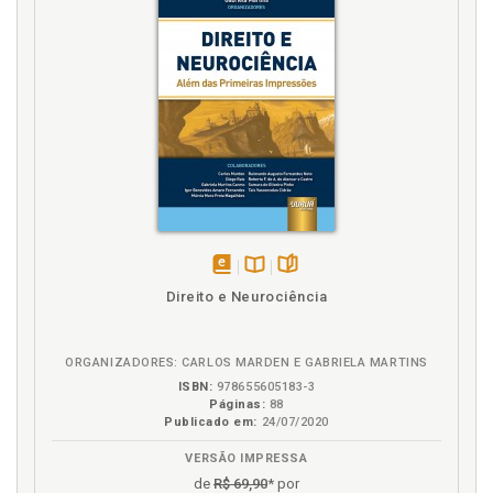
Instituto Direitos Econômicos, p. 114
Introdução, p. 23
J
Jogador. Delineamento histórico da relação entre
clube e jogador de fute-bol, p. 27
Jogador. Negócio Direitos Econômicos entre clube e
jogador, p. 147
Jogador. Negócio Direitos Econômicos entre clube
ou jogador e outrem, p. 148
disponível
Disponível
páginas
Jogador. Relação jurídica profissional entre clube e
Direito e Neurociência
em
na
jogador, p. 47
eBook
B.V.
L
ORGANIZADORES: CARLOS MARDEN E GABRIELA MARTINS
ISBN:
978655605183-3
Lei 9.615/98 (Lei Pelé), p. 133
Páginas:
88
Publicado em:
24/07/2020
Lex publica. Lex sportiva e lex publica do futebol, p.
41
VERSÃO IMPRESSA
Lex sportiva e lex publica do futebol, p. 41
de
R$ 69,90
* por