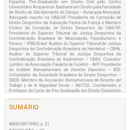
Espanha. Pós-Graduando em Direito Civil pelo Centro
Universitário Amparense. Bacharel em Direito pela Faculdade
de Direito de São Bernardo do Campo – Autarquia Municipal.
Advogado inscrito na OAB/SP. Presidente da Comissão de
Direito Desportivo da Subseção Penha de França e Membro
Efetivo da Comissão de Direito Desportivo da OAB/SP.
Presidente do Superior Tribunal de Justiça Desportiva da
Confederação Brasileira de Musculação, Fisiculturismo e
Fitness – IFBB/Brasil. Auditor do Superior Tribunal de Justiça
Desportiva da Confederação Brasileira de Handebol – CBHb.
Auditor do Superior Tribunal de Justiça Desportiva da
Confederação Brasileira de Badminton – CBBd. Consultor
Jurídico da Associação Paulista de Futebol – APF. Presidente
do
Instituto Iberoamericano de Derecho Deportivo
– IIDD.
Cofundador da Sociedade Brasileira de Direito Desportivo –
SBDD. Membro da
Asociación Iberoamericana de Derecho del
Trabajo y de la Seguridad Social
– AIDTSS. Coordenador e
Professor do Curso de Pós-Graduação em Direito Desportivo
do
Instituto Iberoamericano de Derecho Deportivo
– IIDD,
Federal Concursos e Centro Universitário Amparense –
SUMÁRIO
UNIFIA. Professor do Curso de Especialização em Direito
Desportivo da Escola Superior de Advocacia da OAB/SP.
ABREVIATURAS, p. 21