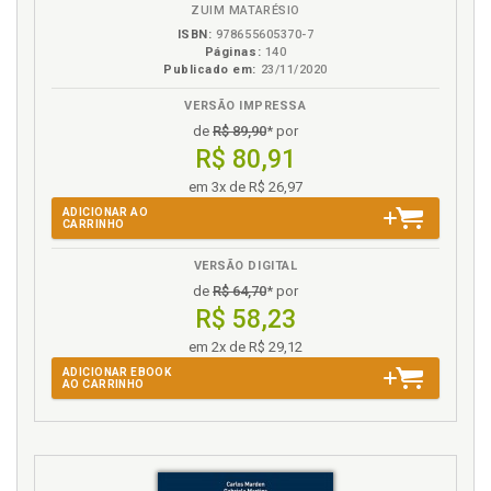
Direitos Econômicos. Instituto, p. 114
ZUIM MATARÉSIO
ISBN:
978655605370-7
Direitos Econômicos. Instituto. Fonte, p. 114
Páginas:
140
Direitos Econômicos. Instituto. Natureza jurídica e
Publicado em:
23/11/2020
conceito, p. 115
VERSÃO IMPRESSA
de
R$ 89,90
* por
E
R$ 80,91
Empresarial desportivo, p. 107
em 3x de R$ 26,97
ADICIONAR AO
F
CARRINHO
Futebol. Delineamento histórico da relação entre
VERSÃO DIGITAL
clube e jogador de fute-bol, p. 27
de
R$ 64,70
* por
R$ 58,23
Futebol. Lex sportiva e lex publica do futebol, p. 41
em 2x de R$ 29,12
H
ADICIONAR EBOOK
AO CARRINHO
Histórico. Delineamento histórico da relação entre
clube e jogador de futebol, p. 27
I