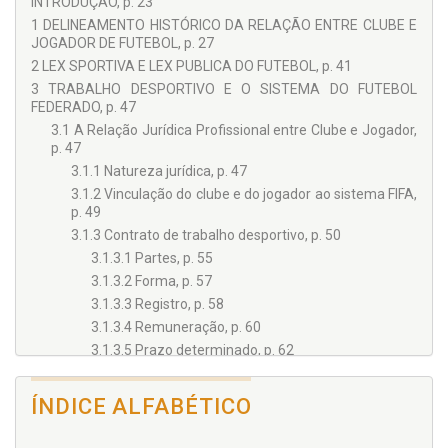
INTRODUÇÃO, p. 23
1 DELINEAMENTO HISTÓRICO DA RELAÇÃO ENTRE CLUBE E
JOGADOR DE FUTEBOL, p. 27
2 LEX SPORTIVA E LEX PUBLICA DO FUTEBOL, p. 41
3 TRABALHO DESPORTIVO E O SISTEMA DO FUTEBOL
FEDERADO, p. 47
3.1 A Relação Jurídica Profissional entre Clube e Jogador,
p. 47
3.1.1 Natureza jurídica, p. 47
3.1.2 Vinculação do clube e do jogador ao sistema FIFA,
p. 49
3.1.3 Contrato de trabalho desportivo, p. 50
3.1.3.1 Partes, p. 55
3.1.3.2 Forma, p. 57
3.1.3.3 Registro, p. 58
3.1.3.4 Remuneração, p. 60
3.1.3.5 Prazo determinado, p. 62
3.1.3.5.1 Suspensão, p. 64
3.1.3.5.1.1 Cessão por empréstimo, p. 65
ÍNDICE ALFABÉTICO
3.1.3.5.2 Prorrogação, p. 68
3.1.3.6 Cláusulas de rescisão, p. 69