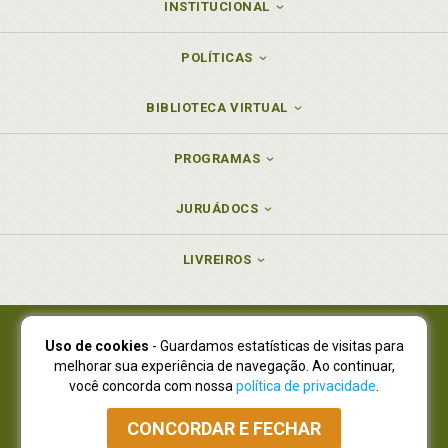
INSTITUCIONAL
POLÍTICAS
BIBLIOTECA VIRTUAL
PROGRAMAS
JURUÁDOCS
LIVREIROS
Uso de cookies
- Guardamos estatísticas de visitas para
Juruá Editora Ltda., CNPJ 77.535.508/0001-19
melhorar sua experiência de navegação. Ao continuar,
Juruá Informática Ltda., CNPJ 01.701.561/0001-80
você concorda com nossa
política de privacidade
.
NOVO ENDEREÇO:
R. Flávio Dallegrave, 7665, São Lourenço |
Curitiba - Paraná - CEP 82210-310
CONCORDAR E FECHAR
Atendimento: (41) 4009-3900
|
Vendas Atacado: (41) 4009-3939
|