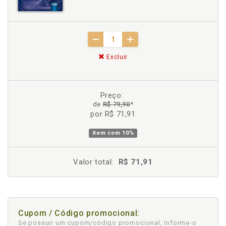
Excluir
Preço:
de
R$ 79,90
*
por R$ 71,91
item com
10%
Valor total:
R$ 71,91
Cupom / Código promocional:
Se possuir um cupom/código promocional, informe-o