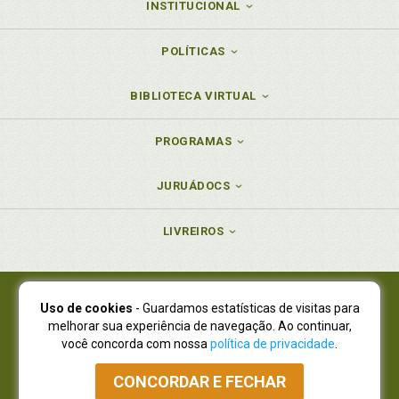
INSTITUCIONAL
POLÍTICAS
BIBLIOTECA VIRTUAL
PROGRAMAS
JURUÁDOCS
LIVREIROS
Uso de cookies
- Guardamos estatísticas de visitas para
Juruá Editora Ltda., CNPJ 77.535.508/0001-19
melhorar sua experiência de navegação. Ao continuar,
Juruá Informática Ltda., CNPJ 01.701.561/0001-80
você concorda com nossa
política de privacidade
.
NOVO ENDEREÇO:
R. Flávio Dallegrave, 7665, São Lourenço |
Curitiba - Paraná - CEP 82210-310
CONCORDAR E FECHAR
Atendimento: (41) 4009-3900
|
Vendas Atacado: (41) 4009-3939
|