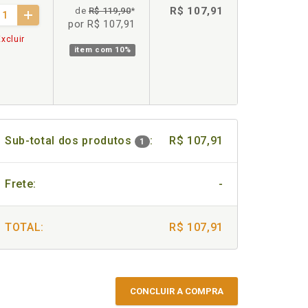
R$ 107,91
de
R$ 119,90
*
por R$ 107,91
xcluir
item com
10%
Sub-total dos produtos
:
R$ 107,91
1
Frete:
-
TOTAL:
R$ 107,91
CONCLUIR A COMPRA