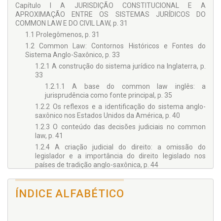
Capítulo I A JURISDIÇÃO CONSTITUCIONAL E A
que sem
pre se viu escrita sobre a cabeça dos juízes nas salas do
APROXIMAÇÃO ENTRE OS SISTEMAS JURÍDICOS DO
civil law, além de não mais bastar, constitui piada de mau gosto
COMMON LAW E DO CIVIL LAW, p. 31
àquele que, em uma das salas do Tribunal e sob tal inscrição,
recebe decisão distinta da proferida – em caso idêntico – pela
1.1 Prolegômenos, p. 31
Turma cuja sala se localiza me
tros mais adiante, no mesmo
1.2 Common Law: Contornos Históricos e Fontes do
longo e indiferente corredor do prédio que, antes de tudo,
Sistema Anglo-Saxônico, p. 33
deveria abrigar a igualdade de tratamento perante o Direito”.
1.2.1 A construção do sistema jurídico na Inglaterra, p.
33
Luiz Guilherme Marinoni
Professor Titular de Direito Processual Civil da UFPR
1.2.1.1 A base do common law inglês: a
Pós-Doutor pela Universidade de Milão
jurisprudência como fonte principal, p. 35
Visiting Scholar na Columbia University
1.2.2 Os reflexos e a identificação do sistema anglo-
saxônico nos Estados Unidos da América, p. 40
1.2.3 O conteúdo das decisões judiciais no common
law, p. 41
1.2.4 A criação judicial do direito: a omissão do
legislador e a importância do direito legislado nos
países de tradição anglo-saxônica, p. 44
1.3 Civil Law: Historicidade do Sistema Romano-
Germânico, p. 46
ÍNDICE ALFABÉTICO
1.3.1 Linhas gerais sobre a formação do sistema, p. 46
1.3.2 A lei como fonte principal do civil law e as demais
espécies integrativas, p. 48