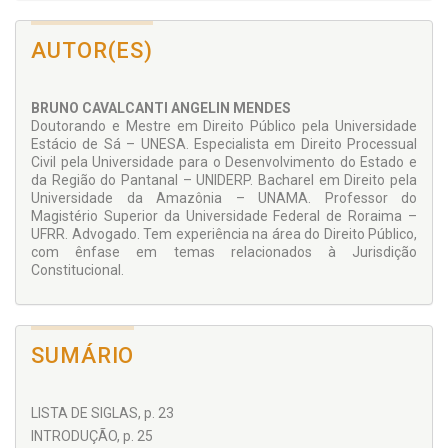
abordadas, portanto, questões como os efeitos das decisões
no controle difuso de constitucionalidade, a repercussão
AUTOR(ES)
geral e a objetivação do recurso extraordinário, a formação
de precedentes com a declaração incidental de
inconstitucionalidade proferida nos tribunais, a sistemática
das súmulas no Brasil, a uniformização da legislação federal,
BRUNO CAVALCANTI ANGELIN MENDES
dentre outros temas.
Doutorando e Mestre em Direito Público pela Universidade
Estácio de Sá – UNESA. Especialista em Direito Processual
Trata-se de uma obra que revela preocupação com tema da
Civil pela Universidade para o Desenvolvimento do Estado e
maior atualidade, cujas ilações são oriundas da curiosidade
da Região do Pantanal – UNIDERP. Bacharel em Direito pela
jurídico-científica que despertou o interesse do autor em
Universidade da Amazônia – UNAMA. Professor do
pesquisar e escrever sobre o tema, sendo de leitura
Magistério Superior da Universidade Federal de Roraima –
necessária aos estudiosos que pretendem aprofundar-se
UFRR. Advogado. Tem experiência na área do Direito Público,
em temas relacionados à Jurisdição constitucional
com ênfase em temas relacionados à Jurisdição
contemporânea.
Constitucional.
A obra aborda assunto da minha predileção, isto é, o da
necessidade de respeitar os precedentes das Cortes Supremas.
SUMÁRIO
Como já tive a oportunidade de escrever, “embora deva ser no
mínimo indesejável, para um Estado Democrático, dar decisões
desiguais a casos iguais, estranhamente não há qualquer reação
a essa situa
ção na doutrina e na praxe brasileiras. É como se
LISTA DE SIGLAS, p. 23
estas decisões não fossem vistas ou fossem admitidas por
INTRODUÇÃO, p. 25
serem
inevitáveis. A advertência de que
a lei é igual para todos,