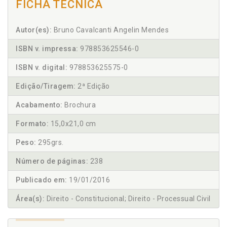
FICHA TÉCNICA
Autor(es):
Bruno Cavalcanti Angelin Mendes
ISBN v. impressa:
978853625546-0
ISBN v. digital:
978853625575-0
Edição/Tiragem:
2ª Edição
Acabamento:
Brochura
Formato:
15,0x21,0 cm
Peso:
295grs.
Número de páginas:
238
Publicado em:
19/01/2016
Área(s):
Direito - Constitucional; Direito - Processual Civil