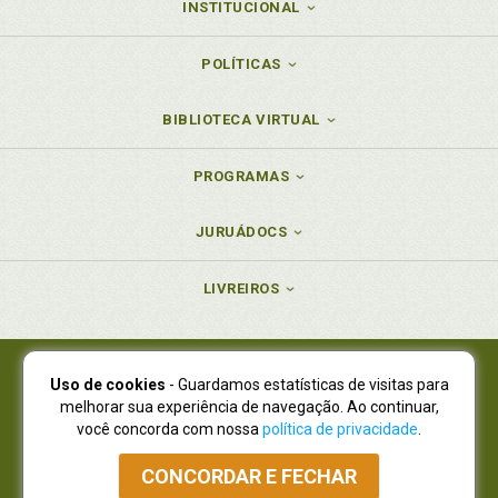
INSTITUCIONAL
POLÍTICAS
BIBLIOTECA VIRTUAL
PROGRAMAS
JURUÁDOCS
LIVREIROS
Uso de cookies
- Guardamos estatísticas de visitas para
Juruá Editora Ltda., CNPJ 77.535.508/0001-19
melhorar sua experiência de navegação. Ao continuar,
Juruá Informática Ltda., CNPJ 01.701.561/0001-80
você concorda com nossa
política de privacidade
.
NOVO ENDEREÇO:
R. Flávio Dallegrave, 7665, São Lourenço |
Curitiba - Paraná - CEP 82210-310
CONCORDAR E FECHAR
Atendimento: (41) 4009-3900
|
Vendas Atacado: (41) 4009-3939
|