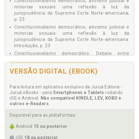
Constitucionalismo democrático, ativismo judicial e
ESTIGMATIZADOS: O DIÁLOGO HABERMAS-FRASER, p. 103
minorias sexuais: uma reflexão à luz da
1 Introdução, p. 103
jurisprudência da Suprema Corte Norte-americana,
2 A Concepção Habermasiana de Esfera Pública, p. 106
p. 23
3 As Críticas de Fraser Direcionadas a Habermas, p. 112
Constitucionalismo democrático, ativismo judicial e
4 Esfera Pública Transnacional em Habermas e Fraser, p.
minorias sexuais: uma reflexão à luz da
119
jurisprudência da Suprema Corte Norte-americana.
5 Considerações Finais, p. 124
Introdução, p. 23
6 Referências, p. 126
Constitucionalismo democrático. Debate entre
constitucionalismo democrático e minimalismo
judicial, p. 28
VERSÃO DIGITAL (EBOOK)
Constitucionalismo. Decisão da Suprema Corte
Norte-americana em Obergefell v. Hodges, p. 35
Para leitura em aplicativo exclusivo da Juruá Editora -
Juruá eBooks - para
Smartphones e Tablets
rodando
D
iOS e Android.
Não compatível KINDLE, LEV, KOBO e
outros e-Readers
.
Debate entre constitucionalismo democrático e
minimalismo judicial, p. 28
Disponível para as plataformas:
Debate Honneth-Fraser. Jurisprudência do STJ sobre
transexualidade: uma reflexão sobre os desafios da
Android
15 ou posterior
despatologização à luz do debate Honneth-Fraser, p.
iOS
18 ou posterior
92