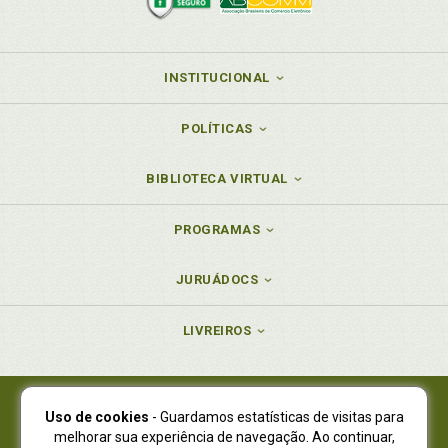
transexualidade: uma reflexão sobre os desafios da
despatologização à luz do debate Honneth-Fraser, p.
92
INSTITUCIONAL
POLÍTICAS
BIBLIOTECA VIRTUAL
PROGRAMAS
JURUÁDOCS
LIVREIROS
Uso de cookies
- Guardamos estatísticas de visitas para
Juruá Editora Ltda., CNPJ 77.535.508/0001-19
melhorar sua experiência de navegação. Ao continuar,
Juruá Informática Ltda., CNPJ 01.701.561/0001-80