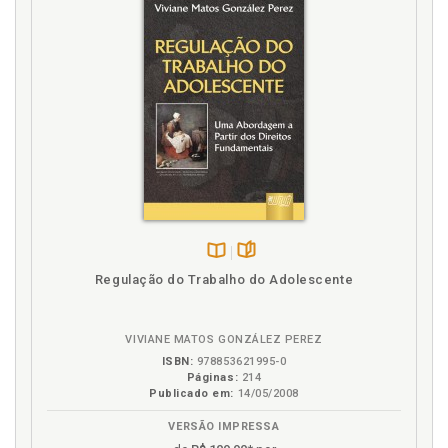
sobre os desafios da despatologização à luz do
diálogo Honneth-Fraser. Referências, p. 99
Direitos de transexuais. O debate honneth-fraser, p.
75
Discussão sobre o direito fundamental ao
casamento como um direito fundamental implícito e
o papel da tradição, p. 40
E
Efetivação dos direitos de transexuais na
jurisprudência do STJ: uma reflexão sobre os
desafios da despatologização à luz do diálogo
Disponível
páginas
Honneth-Fraser, p. 67
Regulação do Trabalho do Adolescente
na
Esfera pública transnacional em Habermas e Fraser,
B.V.
p. 119
VIVIANE MATOS GONZÁLEZ PEREZ
Esfera pública. Concepção habermasiana de esfera
ISBN:
978853621995-0
pública, p. 106
Páginas:
214
Publicado em:
14/05/2008
F
VERSÃO IMPRESSA