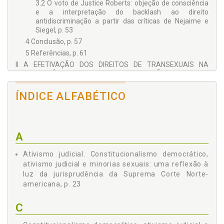
3.2 O voto de Justice Roberts: objeção de consciência
e a interpretação do backlash ao direito
antidiscriminação a partir das críticas de Nejaime e
Siegel, p. 53
4 Conclusão, p. 57
5 Referências, p. 61
II A EFETIVAÇÃO DOS DIREITOS DE TRANSEXUAIS NA
JURISPRUDÊNCIA DO STJ: UMA REFLEXÃO SOBRE OS
DESAFIOS DA DESPATOLOGIZAÇÃO À LUZ DO DIÁLOGO
HONNETH-FRASER, p. 67
ÍNDICE ALFABÉTICO
1 Introdução, p. 67
2 Do Sexo e da Identidade Sexual, p. 70
3 O Debate Honneth-Fraser, p. 75
A
4 A Transexualidade, Direito à Saúde e os Desafios da
Despatologização à Luz da Ideia de Contrapúblicos
Ativismo judicial. Constitucionalismo democrático,
Subalternos, p. 88
ativismo judicial e minorias sexuais: uma reflexão à
5 A Jurisprudência do STJ Sobre Transexualidade: Uma
luz da jurisprudência da Suprema Corte Norte-
Reflexão Sobre os Desafios da Despatologização à Luz do
americana, p. 23
Debate Honneth-Fraser, p. 92
6 Considerações Finais, p. 96
C
7 Referências, p. 99
III DEMOCRACIA, RECONHECIMENTO E GRUPOS