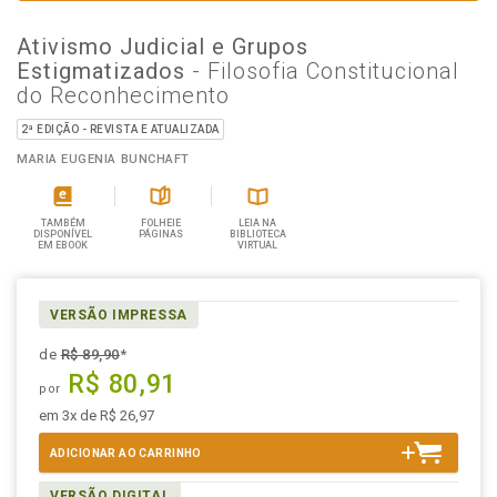
Ativismo Judicial e Grupos
Estigmatizados
- Filosofia Constitucional
do Reconhecimento
2ª EDIÇÃO - REVISTA E ATUALIZADA
MARIA EUGENIA BUNCHAFT
TAMBÉM
FOLHEIE
LEIA NA
DISPONÍVEL
PÁGINAS
BIBLIOTECA
EM EBOOK
VIRTUAL
VERSÃO IMPRESSA
de
R$ 89,90
*
R$ 80,91
por
em 3x de R$ 26,97
ADICIONAR AO CARRINHO
VERSÃO DIGITAL