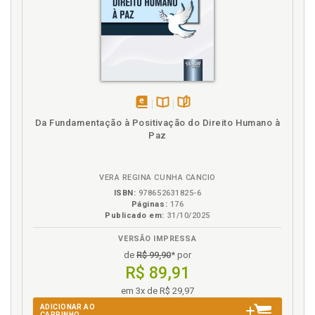
R
Reconhecimento. Democracia, reconhecimento e
grupos estigmatizados: o diálogo Habermas-Fraser,
p. 103
S
disponível
Disponível
páginas
Da Fundamentação à Positivação do Direito Humano à
em
na
Sexo e identidade sexual, p. 70
Paz
eBook
B.V.
STJ. Efetivação dos direitos de transexuais na
jurisprudência do STJ: uma reflexão sobre os
desafios da despatologização à luz do diálogo
VERA REGINA CUNHA CANCIO
Honneth-Fraser, p. 67
ISBN:
978652631825-6
Páginas:
176
Suprema corte norte-americana. Constitucionalismo
Publicado em:
31/10/2025
democrático, ativismo judicial e minorias sexuais:
uma reflexão à luz da jurisprudência da Suprema
VERSÃO IMPRESSA
Corte Norte-americana, p. 23
de
R$ 99,90
* por
R$ 89,91
Suprema Corte Norte-americana. Decisão da
Suprema Corte Norte-americana em Obergefell v.
em 3x de R$ 29,97
Hodges, p. 35
ADICIONAR AO
CARRINHO