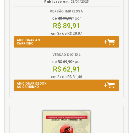
Publicado em:
21/01/2025
Fundamentação das decisões judiciais em tempos
de revolução tecnológi-ca e a prova científica: o
VERSÃO IMPRESSA
conhecimento metajurídico batendo às portas do
de
R$ 99,90
* por
juiz Hércules, p. 85
R$ 89,91
em 3x de R$ 29,97
G
ADICIONAR AO
CARRINHO
Globalização e Estado, p. 19
Globalização. Direito em tempos de globalização, p.
VERSÃO DIGITAL
22
de
R$ 69,90
* por
R$ 62,91
Globalização. Localizando o problema: globalização,
neoconstituciona-lismo e o papel da verdade no
em 2x de R$ 31,46
Estado contemporâneo, p. 19
ADICIONAR EBOOK
AO CARRINHO
I
Instrução e a valoração das provas: momento
processual sensível à comunicação entre Dworkin e
Popper, p. 77
Integridade dworkiana. Estudos empíricos aplicados
ao Direito: em dire-ção à verdade, a Popper e à