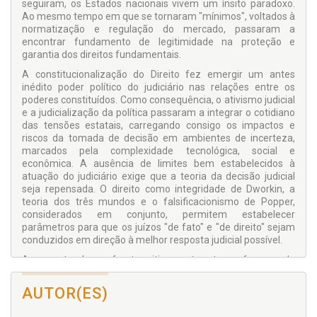
seguiram, os Estados nacionais vivem um ínsito paradoxo.
Ao mesmo tempo em que se tornaram "mínimos", voltados à
normatização e regulação do mercado, passaram a
encontrar fundamento de legitimidade na proteção e
garantia dos direitos fundamentais.
A constitucionalização do Direito fez emergir um antes
inédito poder político do judiciário nas relações entre os
poderes constituídos. Como consequência, o ativismo judicial
e a judicialização da política passaram a integrar o cotidiano
das tensões estatais, carregando consigo os impactos e
riscos da tomada de decisão em ambientes de incerteza,
marcados pela complexidade tecnológica, social e
econômica. A ausência de limites bem estabelecidos à
atuação do judiciário exige que a teoria da decisão judicial
seja repensada. O direito como integridade de Dworkin, a
teoria dos três mundos e o falsificacionismo de Popper,
considerados em conjunto, permitem estabelecer
parâmetros para que os juízos "de fato" e "de direito" sejam
conduzidos em direção à melhor resposta judicial possível.
A presente obra enfrenta criticamente o tema, fornecendo
subsídios para que a judicialização da política seja
compreendida sob o signo da incerteza mitigada,
AUTOR(ES)
aproximando-se (e não subvertendo) dos direitos
fundamentais em jogo.