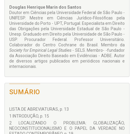
Douglas Henrique Marin dos Santos
Doutor em Ciências pela Universidade Federal de São Paulo -
Biblioteca de Filosofia,
Sociologia e Teoria
do Direito
UNIFESP. Mestre em Ciências Jurídico-Filosóficas pela
O Brasil, como país periférico no sistema social global,
Universidade do Porto - UPT, Portugal. Especialista em Direito
atravessa conturbado sob o âmago editorial, em que o
das Obrigações pela Universidade Estadual de São Paulo -
tecnicismo-dogmático de baixa consistência teórica e o
Unesp. Graduado em Direito pela Universidade de São Paulo -
pragmatismo-imediatista desenfreado assentam-se como
USP. Procurador Federal. Professor Universitário.
principais atores do neocapitalismo, a materializar-se, no
Colaborador do Centro Cochrane do Brasil. Membro da
contexto do mercado editorial, numa avalanche de
Society for Empirical
Legal Studies
- SELS. Membro- -fundador
publicações cujo intento é simplificar o insimplificável, com
da Associação Direito Baseado em Evidências - ADBE. Autor
obras de repetição em massa, sem outro propósito qualquer
de diversos artigos publicados em periódicos nacionais e
do que atender a uma demanda de informação resumida.
internacionais.
Sem menoscabo a esse público, a Juruá Editora e o
Coordenador desta Coleção - o Prof. Fernando Rister de
Sousa Lima - saem na contramão dos catálogos a fim de
cunhar espaço nesse mercado para trabalhos de
verticalidade cognitiva, num diálogo com as disciplinas
SUMÁRIO
propedêuticas do Direito. Para tal mister, além de coragem,
ousadia e forte sentimento de compromisso social,
reclamou-se de guarida de um grupo seleto de intelectuais,
LISTA DE ABREVIATURAS, p. 13
que, prontamente, aceitaram formar o Conselho Editorial
1 INTRODUÇÃO, p. 15
desta Biblioteca, cada qual, é verdade, com sua característica
teórica, porém, todos ligados sob uma só família: "a pesquisa
2 LOCALIZANDO O PROBLEMA: GLOBALIZAÇÃO,
jurídica"!
NEOCONSTITUCIONALISMO E O PAPEL DA VERDADE NO
ESTADO CONTEMPORÂNEO, p. 19