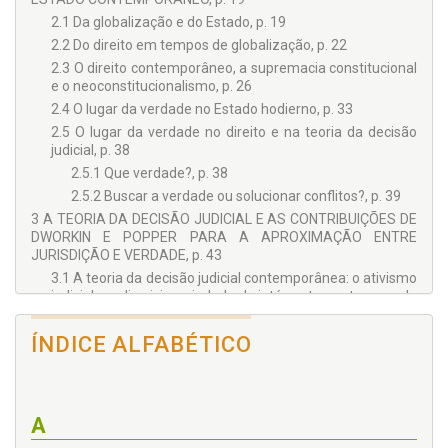
2.1 Da globalização e do Estado, p. 19
2.2 Do direito em tempos de globalização, p. 22
2.3 O direito contemporâneo, a supremacia constitucional
e o neoconstitucionalismo, p. 26
2.4 O lugar da verdade no Estado hodierno, p. 33
2.5 O lugar da verdade no direito e na teoria da decisão
judicial, p. 38
2.5.1 Que verdade?, p. 38
2.5.2 Buscar a verdade ou solucionar conflitos?, p. 39
3 A TEORIA DA DECISÃO JUDICIAL E AS CONTRIBUIÇÕES DE
DWORKIN E POPPER PARA A APROXIMAÇÃO ENTRE
JURISDIÇÃO E VERDADE, p. 43
3.1 A teoria da decisão judicial contemporânea: o ativismo
judicial e a discricionariedade do intérprete em tempos de
neoconstitucionalismo, p. 43
3.2 O direito como integridade: revisitando Dworkin, p. 51
ÍNDICE ALFABÉTICO
3.3 Decisões judiciais, políticas públicas e a proteção aos
direitos fundamentais: as limitações da teoria da resposta
correta dworkiana e as premissas fáticas como condição
para a busca da verdade, p. 59
A
3.4 A decisão judicial ativista sob a perspectiva de Popper: