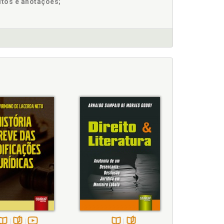
itos e anotações;
. 59
ente, p. 107
ca, p. 36
. 97