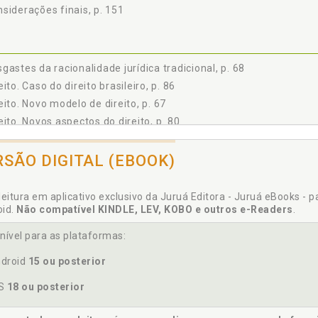
siderações finais, p. 151
gastes da racionalidade jurídica tradicional, p. 68
eito. Caso do direito brasileiro, p. 86
eito. Novo modelo de direito, p. 67
eito. Novos aspectos do direito, p. 80
mática jurídica responsiva, p. 136
RSÃO DIGITAL (EBOOK)
leitura em aplicativo exclusivo da Juruá Editora - Juruá eBooks - 
nomia. Globalização econômica e governança global, p. 59
oid.
Não compatível KINDLE, LEV, KOBO e outros e-Readers
.
ciência e segurança jurídica, p. 109
ado intervencionista. Limites da política e esgotamento do Estad
nível para as plataformas:
ado regulador. Configuração do Estado regulador, p. 49
droid
15 ou posterior
ado regulador. Modelo do Estado regulador, p. 39
ado regulador. Seleção metodológica do Estado regulador, p. 33
OS
18 ou posterior