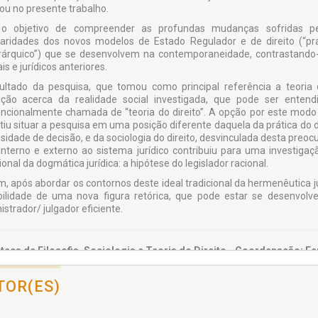
tou no presente trabalho.
 objetivo de compreender as profundas mudanças sofridas pela 
iaridades dos novos modelos de Estado Regulador e de direito (“pragmát
rárquico”) que se de­senvolvem na contemporaneidade, contrastando
is e jurídicos anteriores.
ultado da pesquisa, que tomou como principal referência a teoria
ição acerca da realidade social investigada, que pode ser entend
ncionalmente chama­da de “teoria do direito”. A opção por este modo t
tiu situar a pesquisa em uma posição diferente daquela da prática do di
sidade de decisão, e da sociologia do direito, desvinculada desta preo
 interno e externo ao sistema jurídico contri­buiu para uma investigaç
ional da dogmática jurídica: a hipótese do legislador racional.
m, após abordar os contornos deste ideal tradicional da herme­nêutica jur
ibilidade de uma nova figura retórica, que pode estar se desenvol­ve
strador/ julgador eficiente.
oteca de Filosofia, Sociologia e Teoria do Direito - Coordenação: 
sil, como país periférico no sistema social global, atra­vessa um períod
e o tecnicismo-dogmático de baixa consistência teórica e o pragm
TOR(ES)
ipais atores do neocapitalismo, a materializar-se no contexto do mer
to é sim­plificar o insimplificável, com obras de repetição em massa