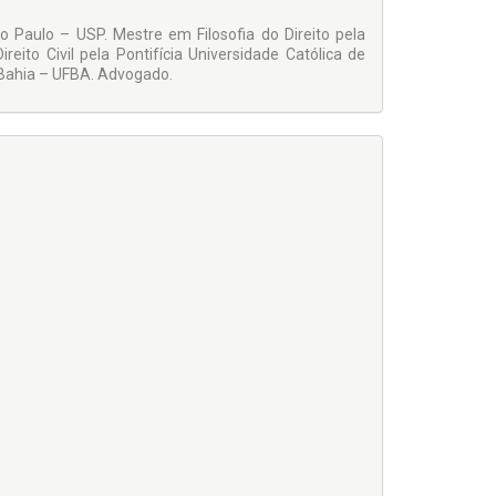
 Editora e o Coordenador desta Coleção – o Prof.
de cunhar espaço nesse merca­do para trabalhos de
o Paulo – USP. Mestre em Filosofia do Direito pela
ireito. Para tal mister, além de coragem, ousadia e
eito Civil pela Pontifí­cia Universidade Católica de
 grupo seleto de intelectuais, que, prontamente,
a Bahia – UFBA. Advogado.
, com sua característica teórica, porém, todos ligados