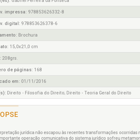
(es):
Gabriel Ferreira da Fonseca
v. impressa:
978853626332-8
v. digital:
978853626378-6
amento:
Brochura
ato:
15,0x21,0 cm
:
208grs.
ro de páginas:
168
icado em:
01/11/2016
s):
Direito - Filosofia do Direito; Direito - Teoria Geral do Direito
NOPSE
erpretação jurídica não escapou às recentes transformações ocorridas n
importante operação comunicativa do sistema jurídico sofreu meta­mor