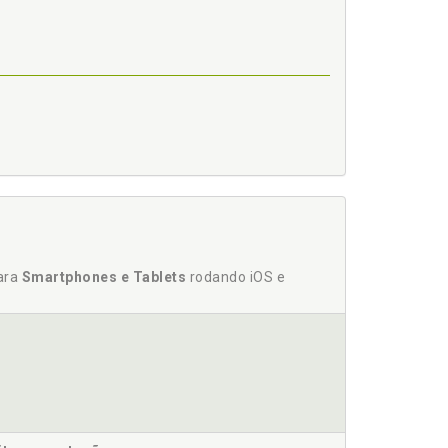
para
Smartphones e Tablets
rodando iOS e
o intervencionista, p. 40