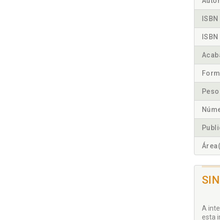
Autor
ISBN 
ISBN 
Acab
Form
Peso
Núme
Publ
Área(
SI
A int
esta 