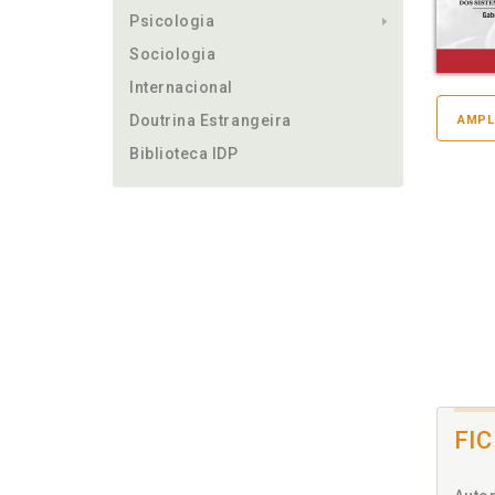
Psicologia
Sociologia
Internacional
Doutrina Estrangeira
AMPL
Biblioteca IDP
FI