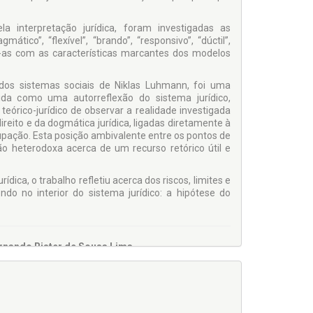
interpretação jurídica, foram investigadas as
ico”, “flexível”, “brando”, “responsivo”, “dúctil”,
-as com as caracte­rísticas marcantes dos modelos
 dos sistemas sociais de Niklas Luhmann, foi uma
ida como uma autorreflexão do sistema jurídico,
eórico-jurídico de observar a realidade investigada
reito e da dogmática jurí­dica, ligadas diretamente à
cupação. Esta posição ambivalente entre os pontos de
ão heterodoxa acerca de um recurso retó­rico útil e
ídica, o trabalho refletiu acerca dos riscos, limites e
ndo no interior do sistema jurídico: a hipótese do
Fernando Rister de Sousa Lima
o histórico-so­cial conturbado sob o âmago editorial,
atismo-imediatista desenfreado assentam-se como
cado edi­torial, numa avalanche de publicações cujo
, sem outro propósito qualquer do que atender a uma