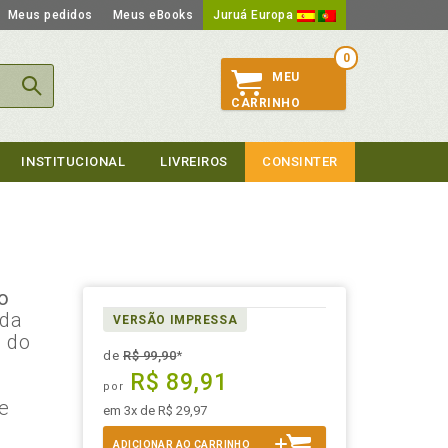
Meus pedidos
Meus eBooks
Juruá Europa
0
MEU
CARRINHO
INSTITUCIONAL
LIVREIROS
CONSINTER
do
 da
VERSÃO IMPRESSA
a do
de
R$ 99,90
*
R$ 89,91
por
e
em 3x de R$ 29,97
ADICIONAR AO CARRINHO