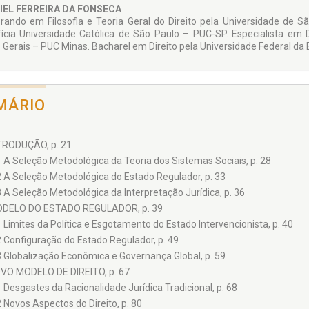
da de informação resumida. Sem me­noscabo a esse público, a Juruá
IEL FERREIRA DA FONSECA
ndo Ris­ter de Sousa Lima – saem na contramão dos catálogos a fim 
rando em Filosofia e Teoria Geral do Direito pela Universidade de Sã
calida­de cognitiva, num diálogo com as disciplinas propedêuticas do D
fícia Uni­versidade Católica de São Paulo – PUC-SP. Especialista em Dir
 senti­mento de compromisso social, reclamou-se de guarida de um
 Gerais – PUC Minas. Bacharel em Direito pela Uni­versidade Federal d
ram formar o Conselho Editorial desta Biblioteca, cada qual, é ver­dade
a só família: “a pesquisa jurídica”!
MÁRIO
NTRODUÇÃO, p. 21
1 A Seleção Metodológica da Teoria dos Sistemas Sociais, p. 28
2 A Seleção Metodológica do Estado Regulador, p. 33
3 A Seleção Metodológica da Interpretação Jurídica, p. 36
ODELO DO ESTADO REGULADOR, p. 39
1 Limites da Política e Esgotamento do Estado Intervencionista, p. 40
2 Configuração do Estado Regulador, p. 49
3 Globalização Econômica e Governança Global, p. 59
OVO MODELO DE DIREITO, p. 67
1 Desgastes da Racionalidade Jurídica Tradicional, p. 68
2 Novos Aspectos do Direito, p. 80