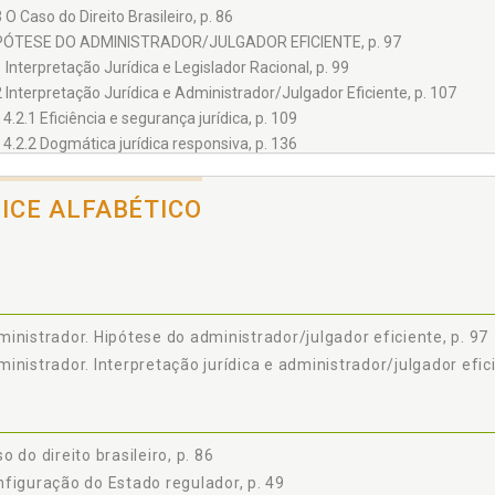
3 O Caso do Direito Brasileiro, p. 86
IPÓTESE DO ADMINISTRADOR/JULGADOR EFICIENTE, p. 97
1 Interpretação Jurídica e Legislador Racional, p. 99
2 Interpretação Jurídica e Administrador/Julgador Eficiente, p. 107
4.2.1 Eficiência e segurança jurídica, p. 109
4.2.2 Dogmática jurídica responsiva, p. 136
ONSIDERAÇÕES FINAIS, p. 151
ÊNCIAS, p. 155
DICE ALFABÉTICO
inistrador. Hipótese do administrador/julgador eficiente, p. 97
inistrador. Interpretação jurídica e administrador/julgador efici
o do direito brasileiro, p. 86
figuração do Estado regulador, p. 49