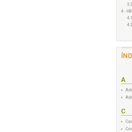
3.
4 - H
4.
4.
5 - C
REFER
ÍN
A
Adm
Adm
C
Cas
Con