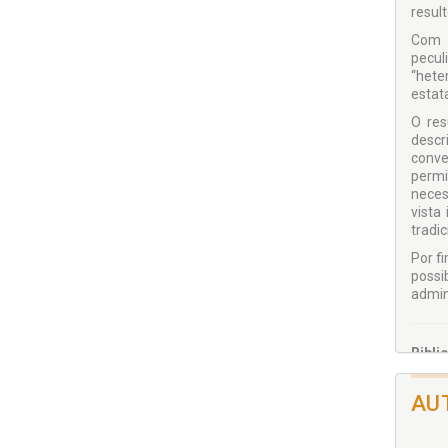
resul
Com o
pecul
“hete
estata
O res
descr
conve
permi
neces
vista
tradic
Por fi
pos­s
admini
Bibli
O Bra
em qu
AU
princ
inten