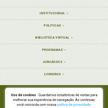
INSTITUCIONAL
POLÍTICAS
BIBLIOTECA VIRTUAL
PROGRAMAS
JURUÁDOCS
LIVREIROS
Uso de cookies
- Guardamos estatísticas de visitas para
Juruá Editora Ltda., CNPJ 77.535.508/0001-19
melhorar sua experiência de navegação. Ao continuar,
Juruá Informática Ltda., CNPJ 01.701.561/0001-80
você concorda com nossa
política de privacidade
.
NOVO ENDEREÇO:
R. Flávio Dallegrave, 7665, São Lourenço |