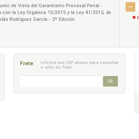
Punto de Vista del Garantismo Procesal Penal -
a con la Ley Orgánica 13/2015 y la Ley 41/2015, de
E
olás Rodríguez García - 2ª Edición
Informe seu CEP abaixo para consultar
Frete:
o valor do frete.
Ok