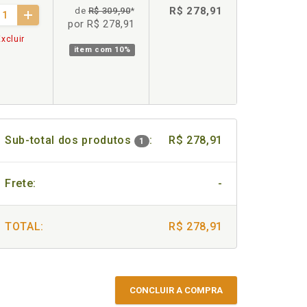
R$ 278,91
de
R$ 309,90
*
por R$ 278,91
xcluir
item com
10%
Sub-total dos produtos
:
R$ 278,91
1
Frete:
-
TOTAL:
R$ 278,91
CONCLUIR A COMPRA