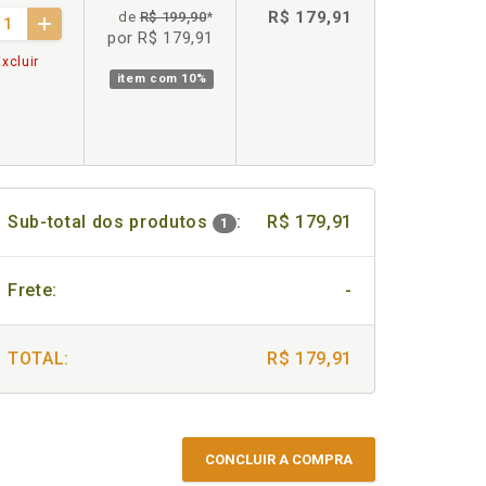
R$ 179,91
de
R$ 199,90
*
por R$ 179,91
xcluir
item com
10%
Sub-total dos produtos
:
R$ 179,91
1
Frete:
-
TOTAL:
R$ 179,91
CONCLUIR A COMPRA