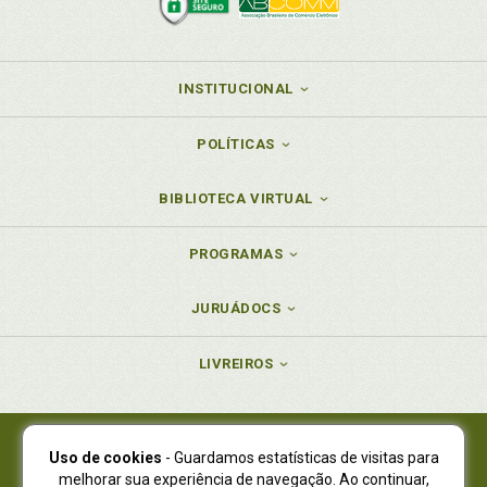
INSTITUCIONAL
POLÍTICAS
BIBLIOTECA VIRTUAL
PROGRAMAS
JURUÁDOCS
LIVREIROS
Uso de cookies
- Guardamos estatísticas de visitas para
Juruá Editora Ltda., CNPJ 77.535.508/0001-19
melhorar sua experiência de navegação. Ao continuar,
Juruá Informática Ltda., CNPJ 01.701.561/0001-80