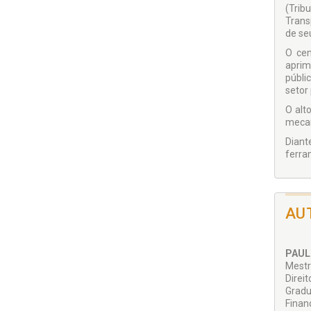
(Trib
Trans
de se
O cen
aprim
públi
setor
O alt
mecan
Diant
ferra
AU
PAUL
Mestr
Direit
Gradu
Finan