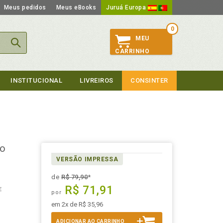
Meus pedidos
Meus eBooks
Juruá Europa
0
MEU
CARRINHO
INSTITUCIONAL
LIVREIROS
CONSINTER
to
VERSÃO IMPRESSA
de
R$ 79,90
*
R$ 71,91
E
por
em 2x de R$ 35,96
ADICIONAR AO CARRINHO