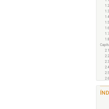
1.
Munic
1.2
Jundi
artigo
1.3
1.
1.
1.
1.
1.
Capít
2.
2.
2.
2.
2.
2.
Capít
3.
ÍN
Capít
4.