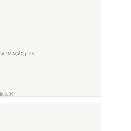
o para atuar como Contador Geral do Município de
 a administração municipal de Mogi Mirim/SP. Possui
CA EM AÇÃO, p. 35
s, p. 39
FUNÇÕES, p. 43
ICADA AO SETOR PÚBLICO, p. 49