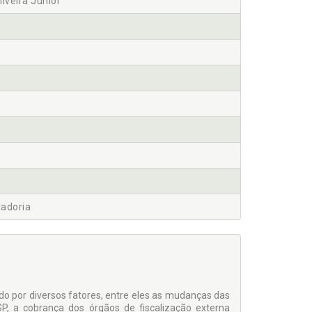
iveira Júnior
ladoria
o por diversos fatores, entre eles as mudanças das
P, a cobrança dos órgãos de fiscalização externa