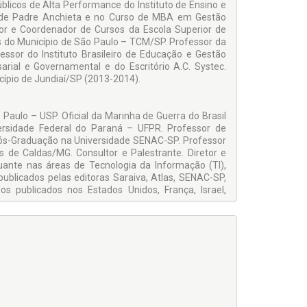
icos de Alta Performance do Instituto de Ensino e
ade Padre Anchieta e no Curso de MBA em Gestão
sor e Coordenador de Cursos da Escola Superior de
s do Município de São Paulo – TCM/SP. Professor da
ssor do Instituto Brasileiro de Educação e Gestão
arial e Governamental e do Escritório A.C. Systec.
icípio de Jundiaí/SP (2013-2014).
Paulo – USP. Oficial da Marinha de Guerra do Brasil
versidade Federal do Paraná – UFPR. Professor de
Pós-Graduação na Universidade SENAC-SP. Professor
de Caldas/MG. Consultor e Palestrante. Diretor e
tuante nas áreas de Tecnologia da Informação (TI),
publicados pelas editoras Saraiva, Atlas, SENAC-SP,
os publicados nos Estados Unidos, França, Israel,
 de Comércio Álvares Penteado – FECAP. Bacharel em
aduação e pós-graduação em diversas instituições,
eado – FECAP e o Instituto de Ensino e Pesquisa –
 de monografias e trabalhos de conclusão de curso,
blica Municipal. Contador e profissional das áreas
os 14 anos vêm atuando em Administração Pública