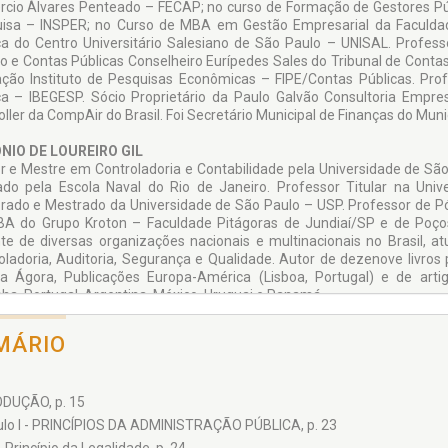
cio Álvares Penteado – FECAP; no curso de Formação de Gestores Públ
isa – INSPER; no Curso de MBA em Gestão Empresarial da Faculd
ca do Centro Universitário Salesiano de São Paulo – UNISAL. Profes
o e Contas Públicas Conselheiro Eurípedes Sales do Tribunal de Conta
ção Instituto de Pesquisas Econômicas – FIPE/Contas Públicas. Profe
ca – IBEGESP. Sócio Proprietário da Paulo Galvão Consultoria Empres
oller da CompAir do Brasil. Foi Secretário Municipal de Finanças do Mun
NIO DE LOUREIRO GIL
r e Mestre em Controladoria e Contabilidade pela Universidade de São 
do pela Escola Naval do Rio de Janeiro. Professor Titular na Uni
rado e Mestrado da Universidade de São Paulo – USP. Professor de 
A do Grupo Kroton – Faculdade Pitágoras de Jundiaí/SP e de Poços 
te de diversas organizações nacionais e multinacionais no Brasil, a
oladoria, Auditoria, Segurança e Qualidade. Autor de dezenove livros 
ra Ágora, Publicações Europa-América (Lisboa, Portugal) e de artig
ha, Portugal, Argentina, México, Uruguai e Panamá.
RTO DE OLIVEIRA JÚNIOR
MÁRIO
e em Controladoria e Contabilidade Estratégica pela Fundação Escola
ias Contábeis pela Fundação Santo André. Professor de cursos de gr
e as quais se destacam a Fundação Escola de Comércio Álvares Pent
DUÇÃO, p. 15
R. Pesquisador da área de Finanças Públicas com inúmeras orientações
aduação e pós-graduação. Presta serviços de consultoria em Gestão Pú
ulo I - PRINCÍPIOS DA ADMINISTRAÇÃO PÚBLICA, p. 23
istrativa e financeira há mais de 30 anos, sendo que nos últim