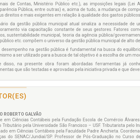
unais de Contas, Ministério Público etc.), as imposições legais (Lei
parência Pública, entre outras) e, acima de tudo, a mudança de comp
us direitos e mais exigentes em relação à qualidade dos gastos públicos
ário da gestão pública municipal atual sinaliza a necessidade d
oramento via capacitação constante de seus gestores. Fatores como
cos, sustentabilidade municipal, teoria da agência pública/governament
 público etc. compõem o universo da gestão pública municipal de alto 
o desempenho na gestão pública é fundamental na busca do equilíbrio
ismo a ser utilizado para a busca de tal objetivo é a escolha de um m
e disso, na presente obra foram abordadas ferramentas já conhec
mentas que são testadas e aprovadas pela iniciativa privada e que devem
TOR(ES)
O ROBERTO GALVÃO
e em Ciências Contábeis pela Fundação Escola de Comércio Álvar
o Tributário pela Universidade São Francisco – USF. Tributarista pelo I
ado em Ciências Contábeis pela Faculdade Padre Anchieta. Coordena
ças do SENAC/Jundiaí/SP. Professor de Pós-Graduação no Curso de