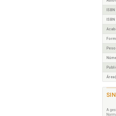
Autor
ISBN 
ISBN 
Acab
Form
Peso
Núme
Publ
Área(
SI
A ges
Norma