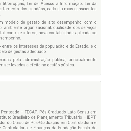
 AntiCorrupção, Lei de Acesso à Informação, Lei da
ortamento dos cidadãos, cada dia mais conscientes
.
e um modelo de gestão de alto desempenho, com o
: ambiente organizacional, qualidade dos serviços
al, controle interno, nova contabilidade aplicada ao
desempenho.
 entre os interesses da população e do Estado, e o
odelo de gestão adequado.
idas pela administração pública, principalmente
 ser levadas a efeito na gestão pública.
es Penteado – FECAP. Pós-Graduado Lato Sensu em
nstituto Brasileiro de Planejamento Tributário – IBPT.
dor do Curso de Pós-Graduação em Controladoria e
 Controladoria e Finanças da Fundação Escola de