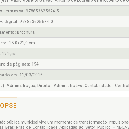
(es):
Paulo Roberto Galvão, Antônio de Loureiro Gil e Roberto de Ol
v. impressa:
978853625624-5
v. digital:
978853625674-0
amento:
Brochura
ato:
15,0x21,0 cm
:
191grs.
ro de páginas:
154
icado em:
11/03/2016
s):
Administração; Direito - Administrativo; Contabilidade - Contro
NOPSE
tão pública municipal vive um momento de transformação, impulsionad
s Brasileiras de Contabilidade Aplicadas ao Setor Público – NBCAS