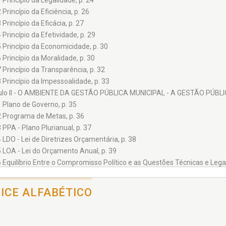
1 Princípio da Legalidade, p. 24
ipal. Servidor público da Prefeitura de Mogi Mirim/SP, licenciad
 Princípio da Eficiência, p. 26
aí/SP. Executou também vários trabalhos como assistente técnico para
s científicos publicados.
 Princípio da Eficácia, p. 27
4 Princípio da Efetividade, p. 29
5 Princípio da Economicidade, p. 30
6 Princípio da Moralidade, p. 30
7 Princípio da Transparência, p. 32
8 Princípio da Impessoalidade, p. 33
ulo II - O AMBIENTE DA GESTÃO PÚBLICA MUNICIPAL - A GESTÃO PÚBLI
1 Plano de Governo, p. 35
2 Programa de Metas, p. 36
3 PPA - Plano Plurianual, p. 37
4 LDO - Lei de Diretrizes Orçamentária, p. 38
5 LOA - Lei do Orçamento Anual, p. 39
6 Equilíbrio Entre o Compromisso Político e as Questões Técnicas e Legai
ulo III - A ESTRUTURA ADMINISTRATIVA MUNICIPAL - SEGREGAÇÃO DE 
1 Case Município do Estado de São Paulo, p. 43
DICE ALFABÉTICO
ulo IV - A NOVA CONTABILIDADE PÚBLICA: CASP - CONTABILIDADE APL
1 Aplicação do Regime de Competência, p. 54
4.1.1 Créditos a receber (tributários e não tributários), p. 55