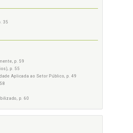
. 35
71
mente, p. 59
os), p. 55
dade Aplicada ao Setor Público, p. 49
 p. 82
 58
ilizado, p. 60
tal, p. 96
do de São Paulo, p. 135
vernamental, Funcional e Comunitária, p. 109
ão Pública Municipal de Alto Desempenho, a Ênfase