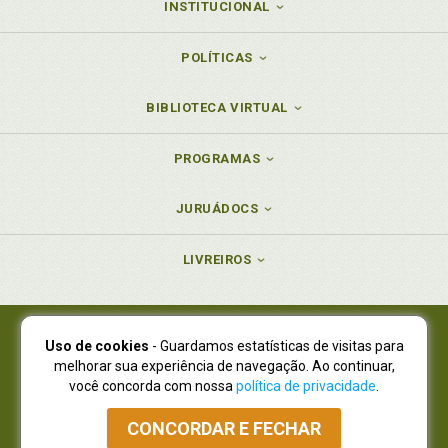
INSTITUCIONAL
POLÍTICAS
BIBLIOTECA VIRTUAL
PROGRAMAS
JURUÁDOCS
LIVREIROS
Uso de cookies
- Guardamos estatísticas de visitas para
Juruá Editora Ltda., CNPJ 77.535.508/0001-19
melhorar sua experiência de navegação. Ao continuar,
Juruá Informática Ltda., CNPJ 01.701.561/0001-80
você concorda com nossa
política de privacidade
.
NOVO ENDEREÇO:
R. Flávio Dallegrave, 7665, São Lourenço |
Curitiba - Paraná - CEP 82210-310
CONCORDAR E FECHAR
Atendimento: (41) 4009-3900
|
Vendas Atacado: (41) 4009-3939
|