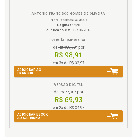
Paradoxo. A atualidade e seus paradoxos na
eBook
B.V.
sociedade contemporânea, p. 33
Pesquisa. Tecendo a trama histórica da pesquisa, p.
ANTONIO FRANCISCO GOMES DE OLIVEIRA
17
ISBN:
978853626280-2
Páginas:
220
Política. Unicef e suas práticas na educação, no
Publicado em:
17/10/2016
lazer, nas famílias brasi-leiras e na articulação
política, p. 79
VERSÃO IMPRESSA
de
R$ 109,90
* por
Práticas do Unicef no Brasil: uma genealogia
R$ 98,91
histórica, p. 57
em 3x de R$ 32,97
R
ADICIONAR AO
CARRINHO
Referências, p. 105
VERSÃO DIGITAL
S
de
R$ 77,70
* por
R$ 69,93
Sociedade contemporânea. A atualidade e seus
em 2x de R$ 34,97
paradoxos na sociedade contemporânea, p. 33
ADICIONAR EBOOK
AO CARRINHO
T
Tecendo a trama histórica da pesquisa, p. 17