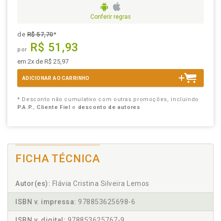
Conferir regras
de
R$ 57,70
*
R$ 51,93
por
em 2x de R$ 25,97
ADICIONAR AO CARRINHO
* Desconto não cumulativo com outras promoções, incluindo
P.A.P.
,
Cliente Fiel
e
desconto de autores
FICHA TÉCNICA
Autor(es):
Flávia Cristina Silveira Lemos
ISBN v. impressa:
978853625698-6
ISBN v. digital:
978853625767-9