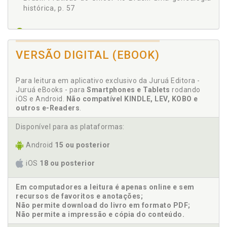
histórica, p. 57
C
Conclusões provisórias, p. 101
VERSÃO DIGITAL (EBOOK)
Criança. Governo dos corpos de crianças e
adolescentes, p. 49
Para leitura em aplicativo exclusivo da Juruá Editora -
Juruá eBooks - para
Smartphones e Tablets
rodando
E
iOS e Android.
Não compatível KINDLE, LEV, KOBO e
outros e-Readers
.
Educação. Unicef e suas práticas na educação, no
lazer, nas famílias brasileiras e na articulação
Disponível para as plataformas:
política, p. 79
Android
15 ou posterior
F
iOS
18 ou posterior
Família. Unicef e suas práticas na educação, no
lazer, nas famílias brasi-leiras e na articulação
Em computadores a leitura é apenas online e sem
recursos de favoritos e anotações;
política, p. 79
Não permite download do livro em formato PDF;
Não permite a impressão e cópia do conteúdo.
G