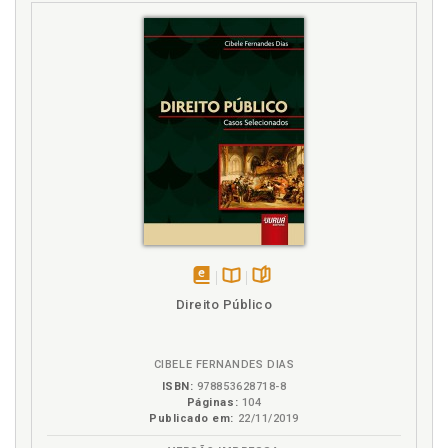
Trama histórica. Tecendo a trama histórica da
pesquisa, p. 17
U
Unicef e suas práticas na educação, no lazer, nas
famílias brasileiras e na articulação política, p. 79
Unicef. A atualidade e seus paradoxos na sociedade
contemporânea, p. 33
Unicef. Práticas do Unicef no Brasil: uma genealogia
histórica, p. 57
Unicef. Tecendo a trama histórica da pesquisa, p. 17
disponível
Disponível
páginas
Direito Público
em
na
eBook
B.V.
CIBELE FERNANDES DIAS
ISBN:
978853628718-8
Páginas:
104
Publicado em:
22/11/2019