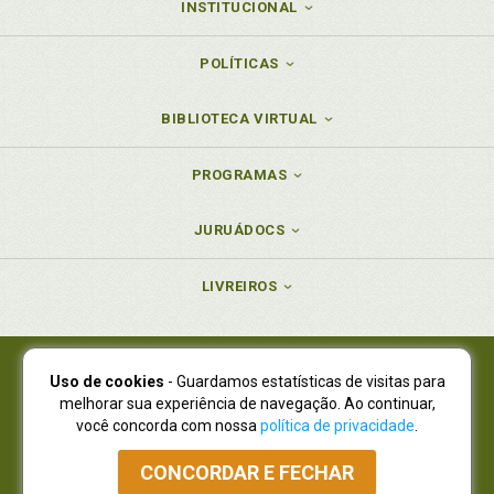
INSTITUCIONAL
POLÍTICAS
BIBLIOTECA VIRTUAL
PROGRAMAS
JURUÁDOCS
LIVREIROS
Uso de cookies
- Guardamos estatísticas de visitas para
Juruá Editora Ltda., CNPJ 77.535.508/0001-19
melhorar sua experiência de navegação. Ao continuar,
Juruá Informática Ltda., CNPJ 01.701.561/0001-80
você concorda com nossa
política de privacidade
.
NOVO ENDEREÇO:
R. Flávio Dallegrave, 7665, São Lourenço |
Curitiba - Paraná - CEP 82210-310
CONCORDAR E FECHAR
Atendimento: (41) 4009-3900
|
Vendas Atacado: (41) 4009-3939
|