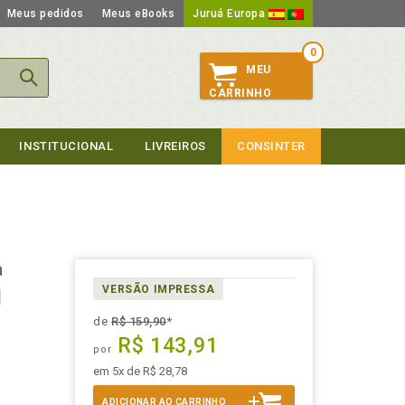
Meus pedidos
Meus eBooks
Juruá Europa
0
MEU
CARRINHO
INSTITUCIONAL
LIVREIROS
CONSINTER
a
VERSÃO IMPRESSA
de
R$ 159,90
*
R$ 143,91
por
em 5x de R$ 28,78
ADICIONAR AO CARRINHO