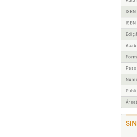
Autor
ISBN 
ISBN 
Ediç
Acab
Form
Peso
Núme
Publ
Área(
SI