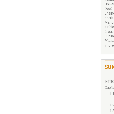
Unive
Docên
Ensin
escri
Manue
juríd
áreas:
Juruá
Manda
impres
SU
INTRO
Capít
1.
1.
1.