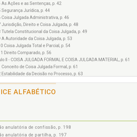
4 As Ações e as Sentenças, p. 42
5 Segurança Jurídica, p. 44
6 Coisa Julgada Administrativa, p. 46
7 Jurisdição, Direito e Coisa Julgada, p. 48
8 Tutela Constitucional da Coisa Julgada, p. 49
9 A Autoridade da Coisa Julgada, p. 53
10 Coisa Julgada Total e Parcial, p. 54
11 Direito Comparado, p. 56
ulo II - COISA JULGADA FORMAL E COISA JULGADA MATERIAL, p. 61
1 Conceito de Coisa Julgada Formal, p. 61
2 Estabilidade da Decisão no Processo, p. 63
3 Coisa Julgada Formal como Imutabilidade da Decisão Dentro do Mesm
4 Diferença entre Coisa Julgada Formal e Coisa Julgada Material, p. 65
DICE ALFABÉTICO
5 Julgamento de Mérito ou Resolução de Mérito - Diferença, p. 67
6 Coisa Julgada como Qualidade da Sentença, p. 69
7 Conceito de Coisa Julgada Material, p. 71
8 Justificações de Ordem Política e Jurídica da Coisa Julgada Material, p
2.8.1 Teoria da presunção da verdade, p. 74
o anulatória de confissão, p. 198
2.8.2 Teoria da ficção da verdade, p. 75
o anulatória de partilha, p. 197