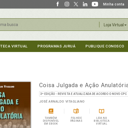
Minha conta
r
Loja Virtual
OTECA VIRTUAL
PROGRAMAS JURUÁ
PUBLIQUE CONOSCO
Coisa Julgada e Ação Anulatóri
3ª EDIÇÃO - REVISTA E ATUALIZADA DE ACORDO O NOVO CPC
JOSÉ ARNALDO VITAGLIANO
TAMBÉM
FOLHEIE
LEIA NA
DISPONÍVEL
PÁGINAS
BIBLIOTECA
EM EBOOK
VIRTUAL