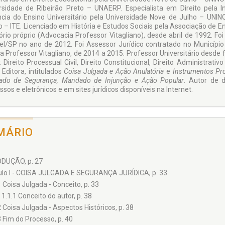
rsidade de Ribeirão Preto – UNAERP. Especialista em Direito pela In
cia do Ensino Universitário pela Universidade Nove de Julho – UNINO
o – ITE. Licenciado em História e Estudos Sociais pela Associação de
tório próprio (Advocacia Professor Vitagliano), desde abril de 1992. Fo
l/SP no ano de 2012. Foi Assessor Jurídico contratado no Município
ica Professor Vitagliano, de 2014 a 2015. Professor Universitário desd
 Direito Processual Civil, Direito Constitucional, Direito Administrativo
 Editora, intitulados
Coisa Julgada e Ação Anulatória
e
Instrumentos Pro
do de Segurança, Mandado de Injunção
e Ação Popular
. Autor de d
sos e eletrônicos e em sites jurídicos disponíveis na Internet.
MÁRIO
DUÇÃO, p. 27
ulo I - COISA JULGADA E SEGURANÇA JURÍDICA, p. 33
1 Coisa Julgada - Conceito, p. 33
1.1.1 Conceito do autor, p. 38
2 Coisa Julgada - Aspectos Históricos, p. 38
3 Fim do Processo, p. 40