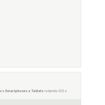
usa, p. 77
112
para
Smartphones e Tablets
rodando iOS e
 101