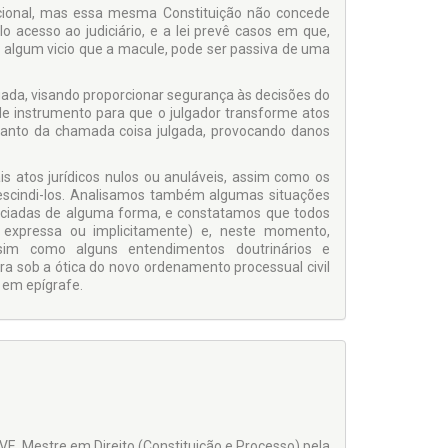
ucional, mas essa mesma Constituição não concede
o acesso ao judiciário, e a lei prevê casos em que,
r algum vicio que a macule, pode ser passiva de uma
ada, visando proporcionar segurança às decisões do
de instrumento para que o julgador transforme atos
o manto da chamada coisa julgada, provocando danos
s atos jurídicos nulos ou anuláveis, assim como os
rescindi-los. Analisamos também algumas situações
viciadas de alguma forma, e constatamos que todos
 expressa ou implicitamente) e, neste momento,
im como alguns entendimentos doutrinários e
ra sob a ótica do novo ordenamento processual civil
 em epígrafe.
E. Mestre em Direito (Constituição e Processo) pela