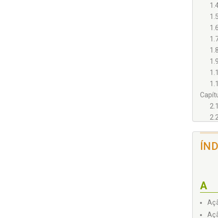
1.
1.
1.
1.
1.
1.
1.
1.
Capít
2.
2.
2.
2.
ÍN
2.
2.
2.
A
2.
Açã
Açã