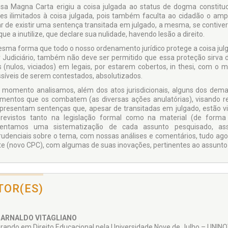
sa Magna Carta erigiu a coisa julgada ao status de dogma constit
es ilimitados à coisa julgada, pois também faculta ao cidadão o ampl
r de existir uma sentença transitada em julgado, a mesma, se contive
ue a inutilize, que declare sua nulidade, havendo lesão a direito.
sma forma que todo o nosso ordenamento jurídico protege a coisa julg
 Judiciário, também não deve ser permitido que essa proteção sirva 
is (nulos, viciados) em legais, por estarem cobertos, in thesi, com 
síveis de serem contestados, absolutizados.
 momento analisamos, além dos atos jurisdicionais, alguns dos demai
umentos que os combatem (as diversas ações anulatórias), visando 
presentam sentenças que, apesar de transitadas em julgado, estão 
revistos tanto na legislação formal como na material (de forma
sentamos uma sistematização de cada assunto pesquisado, ass
prudenciais sobre o tema, com nossas análises e comentários, tudo ago
te (novo CPC), com algumas de suas inovações, pertinentes ao assunto
TOR(ES)
 ARNALDO VITAGLIANO
rando em Direito Educacional pela Universidade Nove de Julho – UNINOV