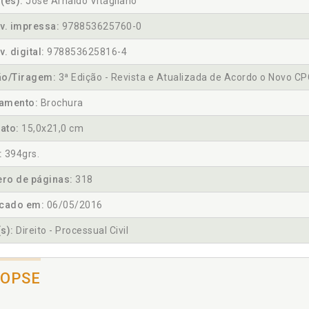
(es):
José Arnaldo Vitagliano
v. impressa:
978853625760-0
v. digital:
978853625816-4
ão/Tiragem:
3ª Edição - Revista e Atualizada de Acordo o Novo CP
amento:
Brochura
ato:
15,0x21,0 cm
:
394grs.
ro de páginas:
318
icado em:
06/05/2016
s):
Direito - Processual Civil
NOPSE