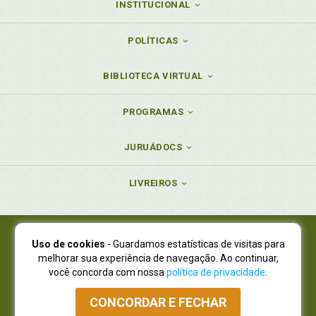
INSTITUCIONAL
POLÍTICAS
BIBLIOTECA VIRTUAL
PROGRAMAS
JURUÁDOCS
LIVREIROS
Uso de cookies
- Guardamos estatísticas de visitas para
Juruá Editora Ltda., CNPJ 77.535.508/0001-19
melhorar sua experiência de navegação. Ao continuar,
Juruá Informática Ltda., CNPJ 01.701.561/0001-80
você concorda com nossa
política de privacidade
.
NOVO ENDEREÇO:
R. Flávio Dallegrave, 7665, São Lourenço |
Curitiba - Paraná - CEP 82210-310
CONCORDAR E FECHAR
Atendimento: (41) 4009-3900
|
Vendas Atacado: (41) 4009-3939
|