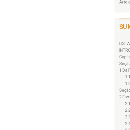
Arte 
SU
LISTA
INTRO
Capít
Seção 
1 Da F
1.
1.
Seção 
2 Famí
2.
2.
2.
2.