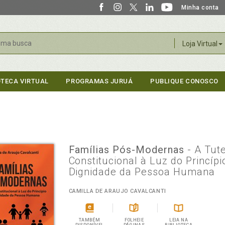
Minha conta
r
Loja Virtual
OTECA VIRTUAL
PROGRAMAS JURUÁ
PUBLIQUE CONOSCO
Famílias Pós-Modernas
- A Tut
Constitucional à Luz do Princípi
Dignidade da Pessoa Humana
CAMILLA DE ARAUJO CAVALCANTI
TAMBÉM
FOLHEIE
LEIA NA