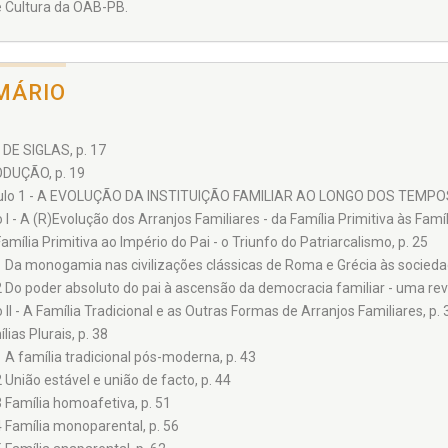
e Cultura da OAB-PB.
MÁRIO
 DE SIGLAS, p. 17
DUÇÃO, p. 19
ulo 1 - A EVOLUÇÃO DA INSTITUIÇÃO FAMILIAR AO LONGO DOS TEMPOS,
I - A (R)Evolução dos Arranjos Familiares - da Família Primitiva às Fam
amília Primitiva ao Império do Pai - o Triunfo do Patriarcalismo, p. 25
1 Da monogamia nas civilizações clássicas de Roma e Grécia às socieda
2 Do poder absoluto do pai à ascensão da democracia familiar - uma rev
II - A Família Tradicional e as Outras Formas de Arranjos Familiares, p. 
lias Plurais, p. 38
1 A família tradicional pós-moderna, p. 43
2 União estável e união de facto, p. 44
3 Família homoafetiva, p. 51
4 Família monoparental, p. 56