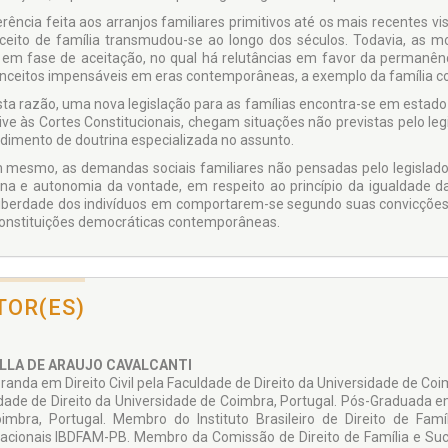
rência feita aos arranjos familiares primitivos até os mais re­centes v
ceito de família transmudou-se ao longo dos séculos. Todavia, as mo
 em fase de aceitação, no qual há relutâncias em favor da permanên­
nceitos impensáveis em eras contemporâneas, a exemplo da família c
sta razão, uma nova legislação para as famílias encontra-se em estado 
ive às Cortes Constitucionais, chegam situações não previs­tas pelo legi
dimento de doutrina especializada no assunto.
 mesmo, as demandas sociais familiares não pensadas pelo legislador 
a e autonomia da vontade, em respeito ao princípio da igualdade das 
 liberdade dos indivíduos em comportarem-se segundo suas convicções 
onstituições democráticas contemporâneas.
TOR(ES)
LLA DE ARAUJO CAVALCANTI
randa em Direito Civil pela Faculdade de Direito da Universidade de Coi
­dade de Direito da Universi­dade de Coimbra, Portugal. Pós-Graduada e
imbra, Portugal. Membro do Insti­tuto Brasileiro de Direito de F
nacionais IBDFAM-PB. Membro da Comissão de Di­reito de Família e Su