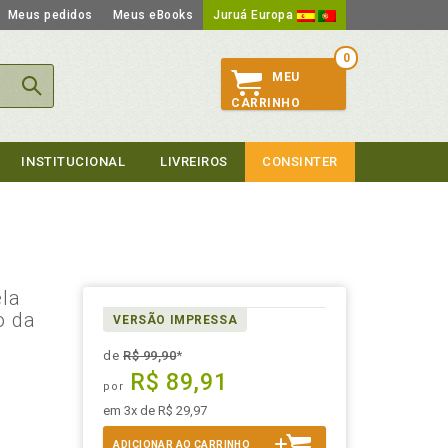
Meus pedidos
Meus eBooks
Juruá Europa
0
MEU
CARRINHO
INSTITUCIONAL
LIVREIROS
CONSINTER
ela
o da
VERSÃO IMPRESSA
de
R$ 99,90
*
R$ 89,91
por
em 3x de R$ 29,97
ADICIONAR AO CARRINHO