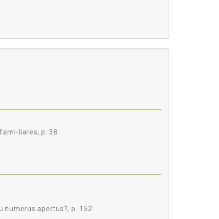
EO, p. 79
98
fami-liares, p. 38
ou numerus apertus?, p. 152
ertus?, p. 152