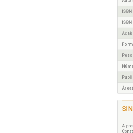
Autor
ISBN 
ISBN 
Acab
Form
Peso
Núme
Publ
Área(
SI
A pre
Const