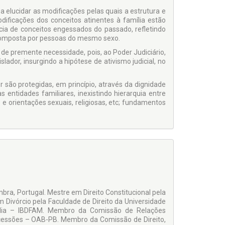
isa elucidar as modificações pelas quais a estrutura e
dificações dos conceitos atinentes à família estão
cia de conceitos engessados do passado, refletindo
om­posta por pessoas do mesmo sexo.
de premente necessidade, pois, ao Poder Judiciário,
slador, insurgindo a hipótese de ativismo judicial, no
são protegidas, em princípio, através da dignidade
entidades familiares, inexistindo hierarquia entre
e orientações sexuais, religiosas, etc; fundamentos
mbra, Portugal. Mestre em Direito Constitucional pela
m Divórcio pela Faculdade de Direito da Universidade
amília – IBDFAM. Membro da Comissão de Relações
cessões – OAB-PB. Membro da Comis­são de Direito,