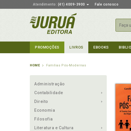
Atendimento:
(41) 4009-3900
Fale conosco
Busca
PROMOÇÕES
LIVROS
EBOOKS
BIBLI
HOME
Famílias Pós-Modernas
Administração
Contabilidade
Direito
Economia
Filosofia
Literatura e Cultura