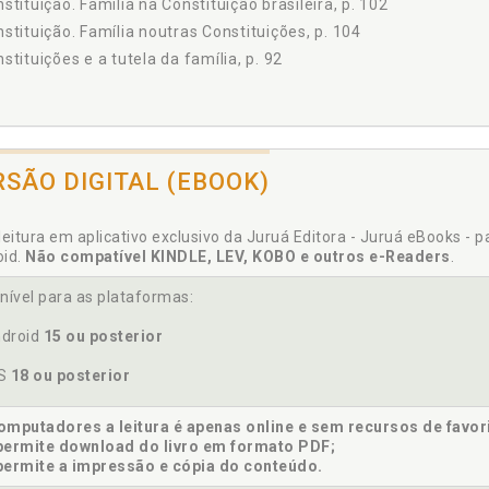
stituição. Família na Constituição brasileira, p. 102
5 Estatuto das Famílias - PLS 470/2013, p. 156
stituição. Família noutras Constituições, p. 104
USÃO, p. 161
stituições e a tutela da família, p. 92
ÊNCIAS, p. 165
isão judicial. Fundamentação das decisões judiciais. Ativismo jud
ocracia familiar. Poder absoluto do pai à ascensão da democrac
RSÃO DIGITAL (EBOOK)
nidade da pessoa humana. Neoconstitucionalismo e a dignidad
eito clássico. Tutela da família no direito clássico, p. 85
leitura em aplicativo exclusivo da Juruá Editora - Juruá eBooks - 
oid.
Não compatível KINDLE, LEV, KOBO e outros e-Readers
.
eito da família pós-moderna. Jurisprudência no direito da famíl
eito moderno. Família no Direito Moderno, p. 106
nível para as plataformas:
eito natural. Família no direito natural ao positivismo do Século X
droid
15 ou posterior
eito pós-moderno e a tutela constitucional da família, p. 111
OS
18 ou posterior
mputadores a leitura é apenas online e sem recursos de favor
atuto das Famílias - PLS 470/2013, p. 156
permite download do livro em formato PDF;
lução da instituição familiar ao longo dos tempos, p. 23
permite a impressão e cópia do conteúdo.