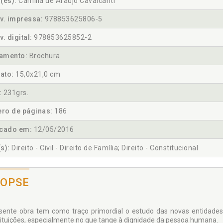
(es):
Camilla de Araujo Cavalcanti
v. impressa:
978853625806-5
v. digital:
978853625852-2
amento:
Brochura
ato:
15,0x21,0 cm
:
231grs.
ro de páginas:
186
icado em:
12/05/2016
s):
Direito - Civil - Direito de Família; Direito - Constitucional
NOPSE
sente obra tem como traço primordial o estudo das novas entidades
ituições, especialmente no que tange à dignidade da pessoa hu­mana.