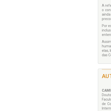
A refe
o con
ainda
preco
Por e
inclus
enten
Assim
human
elas,
das C
AU
CAMI
Douto
Facul
de Co
Inter