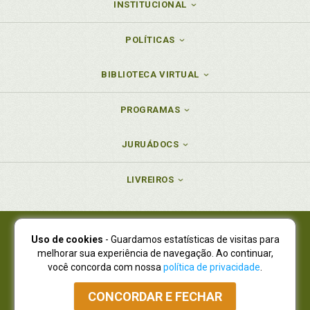
INSTITUCIONAL
POLÍTICAS
BIBLIOTECA VIRTUAL
PROGRAMAS
JURUÁDOCS
LIVREIROS
Uso de cookies
- Guardamos estatísticas de visitas para
Juruá Editora Ltda., CNPJ 77.535.508/0001-19
melhorar sua experiência de navegação. Ao continuar,
Juruá Informática Ltda., CNPJ 01.701.561/0001-80
você concorda com nossa
política de privacidade
.
NOVO ENDEREÇO:
R. Flávio Dallegrave, 7665, São Lourenço |
Curitiba - Paraná - CEP 82210-310
CONCORDAR E FECHAR
Atendimento: (41) 4009-3900
|
Vendas Atacado: (41) 4009-3939
|