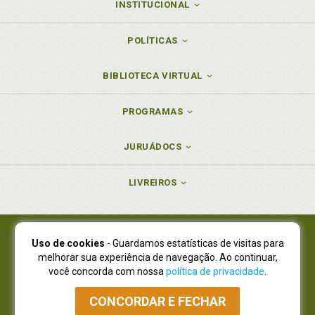
INSTITUCIONAL
POLÍTICAS
BIBLIOTECA VIRTUAL
PROGRAMAS
JURUÁDOCS
LIVREIROS
Uso de cookies
- Guardamos estatísticas de visitas para
Juruá Editora Ltda., CNPJ 77.535.508/0001-19
melhorar sua experiência de navegação. Ao continuar,
Juruá Informática Ltda., CNPJ 01.701.561/0001-80
você concorda com nossa
política de privacidade
.
NOVO ENDEREÇO:
R. Flávio Dallegrave, 7665, São Lourenço |
Curitiba - Paraná - CEP 82210-310
CONCORDAR E FECHAR
Atendimento: (41) 4009-3900
|
Vendas Atacado: (41) 4009-3939
|