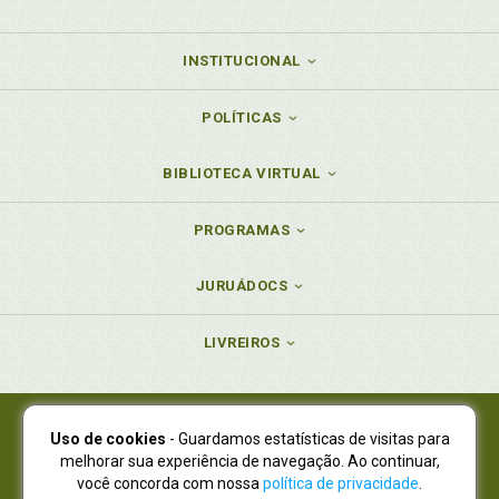
INSTITUCIONAL
POLÍTICAS
BIBLIOTECA VIRTUAL
PROGRAMAS
JURUÁDOCS
LIVREIROS
Uso de cookies
- Guardamos estatísticas de visitas para
Juruá Editora Ltda., CNPJ 77.535.508/0001-19
melhorar sua experiência de navegação. Ao continuar,
Juruá Informática Ltda., CNPJ 01.701.561/0001-80
você concorda com nossa
política de privacidade
.
NOVO ENDEREÇO:
R. Flávio Dallegrave, 7665, São Lourenço |