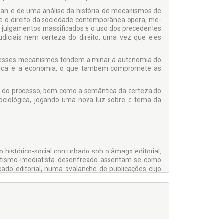
hman e de uma análise da história de mecanismos de
que o direito da sociedade contemporânea opera, me­
, julgamentos massificados e o uso dos precedentes
udiciais nem certeza do direito, uma vez que eles
.
ito, esses mecanismos tendem a minar a autonomia do
olítica e a economia, o que também compromete as
ão do processo, bem como a semântica da certeza do
sociológica, jogando uma nova luz sobre o tema da
o histórico-so­cial conturbado sob o âmago editorial,
atismo-imedi­atista desenfreado assentam-se como
cado edi­torial, numa avalanche de publicações cujo
, sem outro propósito qualquer do que atender a uma
 Editora e o Coordenador desta Coleção – o Prof.
de cunhar espaço nesse merca­do para trabalhos de
ireito. Para tal mister, além de coragem, ousadia e
 grupo seleto de intelectuais, que, prontamente,