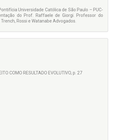
 com sua característica teórica, porém, todos ligados
 Pontifícia Universi­dade Católica de São Paulo – PUC-
rientação do Prof. Raffaele de Giorgi. Profes­sor do
de Trench, Rossi e Watanabe Advogados.
REITO COMO RESULTADO EVOLUTIVO, p. 27