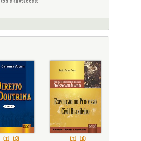
itos e anotações;
. 175
rminantes dos precedentes, p. 471
eria e sociedades estratificadas. Centros de
es de Certeza com a Reforma do Processo, p. 495
e certeza, p. 74