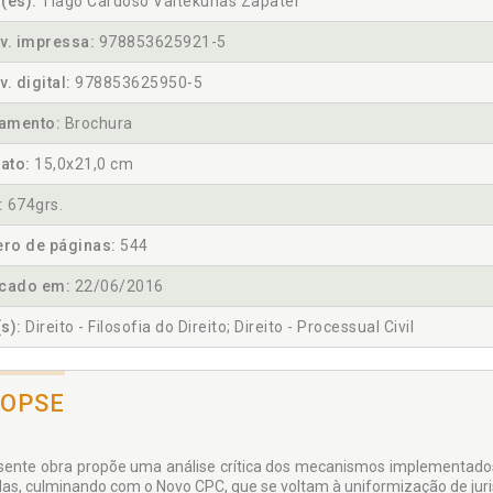
(es):
Tiago Cardoso Vaitekunas Zapater
v. impressa:
978853625921-5
v. digital:
978853625950-5
amento:
Brochura
ato:
15,0x21,0 cm
:
674grs.
ro de páginas:
544
icado em:
22/06/2016
s):
Direito - Filosofia do Direito; Direito - Processual Civil
NOPSE
sente obra propõe uma análise crítica dos mecanismos implementados 
as, culminando com o Novo CPC, que se voltam à unifor­mização de juri