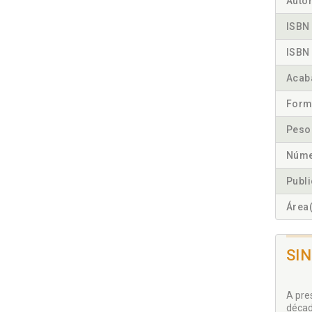
Autor
ISBN 
ISBN 
Acab
Form
Peso
Núme
Publ
Área(
SI
A pre
décad