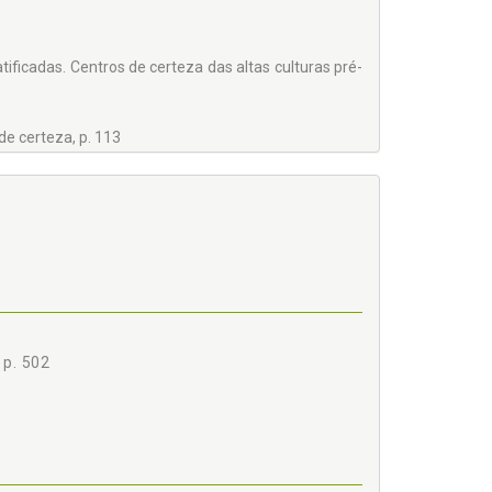
ificadas. Centros de certeza das altas culturas pré-
e certeza, p. 113
robabilidade, p. 124
 p. 502
. 187
RASILEIRO - PREVISIBILIDADE DAS DECISÕES E