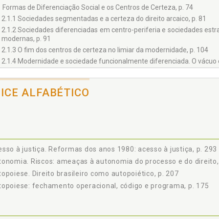
1 Formas de Diferenciação Social e os Centros de Certeza, p. 74
2.1.1 Sociedades segmentadas e a certeza do direito arcaico, p. 81
2.1.2 Sociedades diferenciadas em centro-periferia e sociedades estrat
modernas, p. 91
2.1.3 O fim dos centros de certeza no limiar da modernidade, p. 104
2.1.4 Modernidade e sociedade funcionalmente diferenciada. O vácuo d
2 Reconstrução Semântica do Centro de Certeza: Razão, Experiência e P
2.2.1 A certeza da razão, p. 127
DICE ALFABÉTICO
2.2.2 A certeza da experiência, p. 134
2.2.3 A certeza como probabilidade, p. 147
IREITO E PROCESSO JUDICIAL NA SOCIEDADE COMPLEXA, p. 159
1 Diferenciação dos Tribunais, p. 161
3.1.2 Legislação, constituição e positividade, p. 167
sso à justiça. Reformas dos anos 1980: acesso à justiça, p. 293
2 Direito como Sistema Autopoiético, p. 172
onomia. Riscos: ameaças à autonomia do processo e do direito,
3.2.1 O direito diferenciado pela função, p. 172
opoiese. Direito brasileiro como autopoiético, p. 207
3.2.2 Autopoiese: fechamento operacional, código e programa, p. 175
3.2.3 Função dos tribunais, p. 179
opoiese: fechamento operacional, código e programa, p. 175
3.2.4 Função dos processos judiciais: legitimação pelo procedimento, p
IREITO BRASILEIRO COMO AUTOPOIÉTICO, p. 207
e II - CERTEZA E INCERTEZA NA REFORMA DO PROCESSO CIVIL B