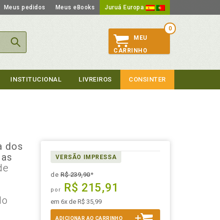
Meus pedidos
Meus eBooks
Juruá Europa
0
MEU
CARRINHO
INSTITUCIONAL
LIVREIROS
CONSINTER
a dos
 as
VERSÃO IMPRESSA
de
de
R$ 239,90
*
R$ 215,91
o
por
do
em 6x de R$ 35,99
ADICIONAR AO CARRINHO