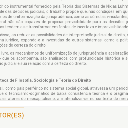
tir do instrumental fornecido pela Teoria dos Sistemas de Niklas Lu
ole das decisões judiciais, o trabalho propõe que, nas con­dições em 
mos de uniformização da jurisprudência, como as súmulas vinculantes
ral não são capazes de propiciar previsibilidade para as decisões j
ios ten­dem a se transformar em fontes de incerteza e imprevisibilidade
disso, ao reduzir as possibilidades de interpretação judicial do dire
ema jurídico, expondo-o a investidas de outros sistemas, como a p
ões de certeza do direito.
 livro, os mecanismos de uniformização de jurisprudência e aceleraç
ito que os acompanha, são analisados com profundidade histó­rica e 
o judicial e sua relação com a certeza do direito.
oteca de Filosofia, Sociologia e Teoria do Direito
sil, como país periférico no sistema social global, atra­vessa um períod
e o tecnicismo-dogmático de baixa consistência teórica e o pragm
ipais atores do neocapitalismo, a materializar-se no contexto do mer
to é sim­plificar o insimplificável, com obras de repetição em massa
da de informação resumida. Sem me­noscabo a esse público, a Juruá
ndo Ris­ter de Sousa Lima – saem na contramão dos catálogos a fim 
TOR(ES)
calida­de cognitiva, num diálogo com as disciplinas propedêuticas do D
 senti­mento de compromisso social, reclamou-se de guarida de um