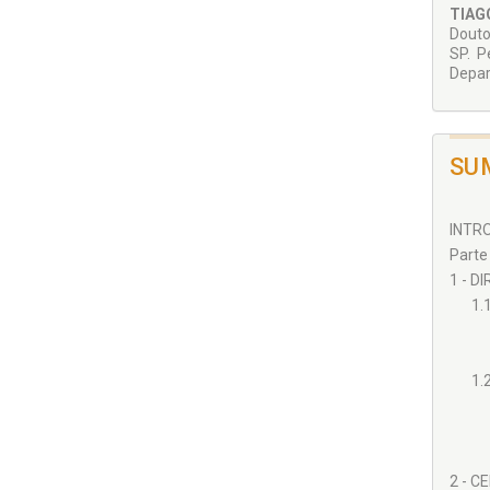
aceit
TIAG
sob um
Doutor
SP. P
Depar
SU
INTRO
Parte
1 - D
1.
1.
2 - C