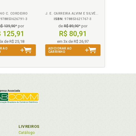
. 29
NO C. CORDEIRO
J. E. CARREIRA ALVIM E SILVÉRIO LUIZ NERY CABRAL JUNIOR
978853626791-3
ISBN:
978853621767-3
R$ 139,90
* por
de
R$ 89,90
* por
 125,91
R$ 80,91
 155
5x de R$ 25,18
em 3x de R$ 26,97
R AO
ADICIONAR AO
O
CARRINHO
o) da sentença, p. 173
tural do pedido, p. 179
 214
e sua natureza», p. 118
a concessão de tutela antecipada, p. 187
LIVREIROS
material. Caução possível e não obrigatória, p.
Catálogo