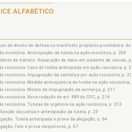
ULO IV, p. 51
Antecipação da tutela na preservação do direito subjetivo material - Cauç
DICE ALFABÉTICO
Diversa natureza dos provimentos liminares, p. 53
Tutela de urgência no processo cautelar, p. 54
Tutela antecipada no processo de conhecimento, p. 55
ULO V, p. 59
Prova inequívoca na tutela antecipatória, p. 59
so de direito de defesa ou manifesto propósito protelatório do 
Sentido de ´prova inequívoca´, p. 60
o monitória. Antecipação da tutela na ação monitória, p. 204
Probabilidade no terreno probatório, p. 63
dente de trânsito. Reparação de dano em acidente de veículo, p
Tutela antecipada e prova da alegação, p. 64
o rescisória. Caso de tutela antecipada em ação rescisória, p. 
Prova relevante e prova inequívoca, p. 66
o rescisória. Impugnação da sentença por ação rescisória, p. 2
Fato, alegação e prova inequívocos, p. 67
Momento da antecipação da tutela - Prova em que se apóia, p. 68
o rescisória. Medida antecipatória de tutela na ação rescisória,
Antecipação de tutela no tribunal, p. 72
o rescisória. Modos de impugnação da sentença, p. 211
Medida cautelar no tribunal e no juízo de primeiro grau - problemática d
o rescisória. Nova redação do art. 489 do CPC, p. 214
 Medida cautelar com eficácia análoga à tutela antecipatória - solução po
o rescisória. Tutelas de urgência na ação rescisória, p. 213
 Tutela antecipada antes da sentença e tutela antecipada na sentença, 
lização da justiça e antecipação da tutela, p. 25
ULO VI, p. 95
gação. Tutela antecipada e prova da alegação, p. 64
utras condições da tutela antecipada: art. 273, I e II, p. 95
gação, fato e prova inequívocos, p. 67
Fundado receio de dano irreparável ou de difícil reparação, p. 96