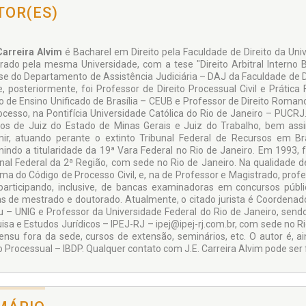
TOR(ES)
 Carreira Alvim
é Bacharel em Direito pela Faculdade de Direito da Uni
rado pela mesma Universidade, com a tese "Direito Arbitral Interno Br
se do Departamento de Assistência Judiciária – DAJ da Faculdade de Dir
, e, posteriormente, foi Professor de Direito Processual Civil e Práti
 de Ensino Unificado de Brasília – CEUB e Professor de Direito Romano, D
ocesso, na Pontifícia Universidade Católica do Rio de Janeiro – PUCRJ
cos de Juiz do Estado de Minas Gerais e Juiz do Trabalho, bem ass
ir, atuando perante o extinto Tribunal Federal de Recursos em Bra
indo a titularidade da 19ª Vara Federal no Rio de Janeiro. Em 1993,
nal Federal da 2ª Região, com sede no Rio de Janeiro. Na qualidade de 
ma do Código de Processo Civil, e, na de Professor e Magistrado, profe
 participando, inclusive, de bancas examinadoras em concursos públi
s de mestrado e doutorado. Atualmente, o citado jurista é Coordenad
u – UNIG e Professor da Universidade Federal do Rio de Janeiro, sen
isa e Estudos Jurídicos – IPEJ-RJ – ipej@ipej-rj.com.br, com sede no R
sensu fora da sede, cursos de extensão, seminários, etc. O autor é, 
to Processual – lBDP. Qualquer contato com J.E. Carreira Alvim pode ser 