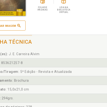
FOLHEIE
LEIA NA
PÁGINAS
BIBLIOTECA
VIRTUAL
IAR IMAGEM
CHA TÉCNICA
(es):
J. E. Carreira Alvim
:
853621257-8
ão/Tiragem:
5ª Edição - Revista e Atualizada
amento:
Brochura
ato:
15,0x21,0 cm
:
294grs.