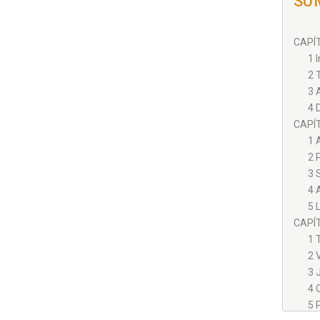
SU
CAPÍT
1 
2 
3 
4 
CAPÍTU
1 
2 
3 
4 
5 
CAPÍTU
1 
2 
3 
4 
5 