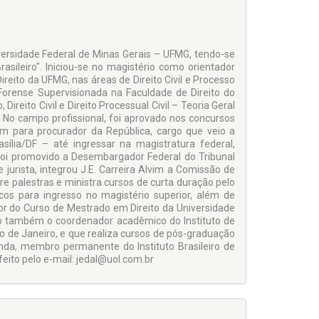
versidade Federal de Minas Gerais – UFMG, tendo-se
asileiro". Iniciou-se no magistério como orientador
eito da UFMG, nas áreas de Direito Civil e Processo
ca Forense Supervisionada na Faculdade de Direito do
ireito Civil e Direito Processual Civil – Teoria Geral
. No campo profissional, foi aprovado nos concursos
im para procurador da República, cargo que veio a
sília/DF – até ingressar na magistratura federal,
 foi promovido a Desembargador Federal do Tribunal
jurista, integrou J.E. Carreira Alvim a Comissão de
re palestras e ministra cursos de curta duração pelo
cos para ingresso no magistério superior, além de
or do Curso de Mestrado em Direito da Universidade
do também o coordenador acadêmico do Instituto de
io de Janeiro, e que realiza cursos de pós-graduação
ainda, membro permanente do Instituto Brasileiro de
feito pelo e-mail: jedal@uol.com.br