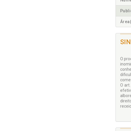
Núme
Publ
Área(
SI
O pro
inomi
conhe
dific
começ
O art
efeti
albor
direi
receio