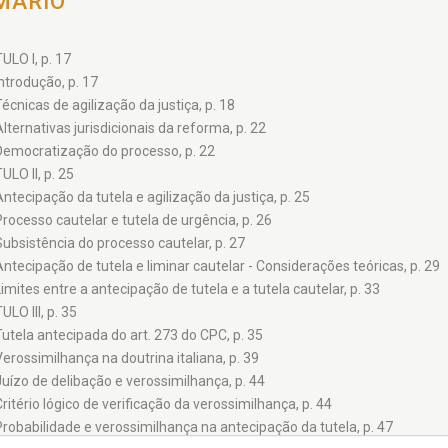
MÁRIO
ULO I, p. 17
Introdução, p. 17
Técnicas de agilização da justiça, p. 18
Alternativas jurisdicionais da reforma, p. 22
Democratização do processo, p. 22
LO II, p. 25
Antecipação da tutela e agilização da justiça, p. 25
Processo cautelar e tutela de urgência, p. 26
Subsistência do processo cautelar, p. 27
Antecipação de tutela e liminar cautelar - Considerações teóricas, p. 29
Limites entre a antecipação de tutela e a tutela cautelar, p. 33
LO III, p. 35
Tutela antecipada do art. 273 do CPC, p. 35
Verossimilhança na doutrina italiana, p. 39
Juízo de delibação e verossimilhança, p. 44
Critério lógico de verificação da verossimilhança, p. 44
Probabilidade e verossimilhança na antecipação da tutela, p. 47