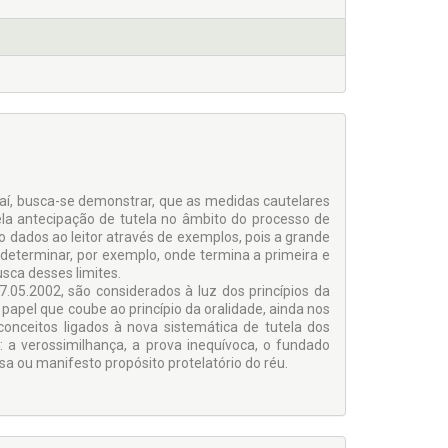
 daí, busca-se demonstrar, que as medidas cautelares
a antecipação de tutela no âmbito do processo de
ão dados ao leitor através de exemplos, pois a grande
determinar, por exemplo, onde termina a primeira e
sca desses limites.
 07.05.2002, são considerados à luz dos princípios da
apel que coube ao princípio da oralidade, ainda nos
conceitos ligados à nova sistemática de tutela dos
 a verossimilhança, a prova inequívoca, o fundado
esa ou manifesto propósito protelatório do réu.