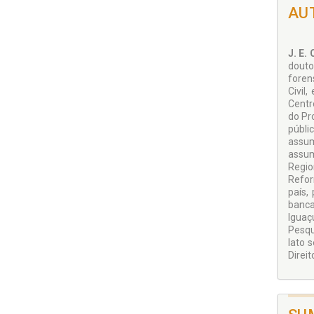
AU
J. E.
douto
foren
Civil
Centro
do Pr
públi
assum
assum
Regio
Refor
país,
banca
Iguaç
Pesqu
lato 
Direi