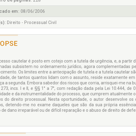
ro de páginas:
228
icado em:
08/06/2006
s):
Direito - Processual Civil
NOPSE
cesso cautelar é posto em cotejo com a tutela de urgência, e, a partir
nadas subsistem no ordenamento jurídico, agora complementadas pel
cimento. Os limites entre a antecipação de tutela e a tutela cautelar s
uldade, de tantos quantos lidam com o assunto, reside exatamente em 
a a segunda. Embora sabedor dos riscos que corria, arrisquei-me na bu
. 273, incs. I e II, e §§ 1° a 7°, com redação dada pela Lei 10.444, de
vidade e da instrumentalidade do processo, que cumprem atualmente o p
es do direito processual. Nesta oportunidade, o autor desenvolve os 
tos, detendo-me no exame daqueles que são da sua própria essência:
 de dano irreparável ou de difícil reparação e o abuso de direito de def