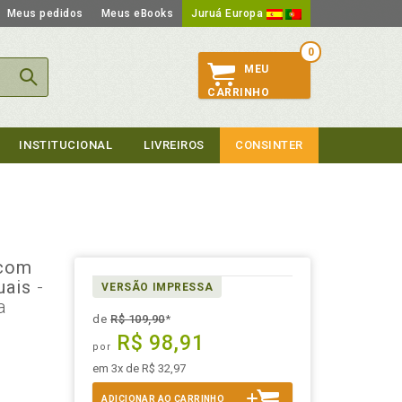
Meus pedidos
Meus eBooks
Juruá Europa
0
MEU
CARRINHO
INSTITUCIONAL
LIVREIROS
CONSINTER
 com
uais
-
VERSÃO IMPRESSA
a
de
R$ 109,90
*
R$ 98,91
por
em 3x de R$ 32,97
ADICIONAR AO CARRINHO